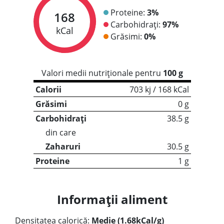
Proteine:
3%
168
Carbohidrați:
97%
kCal
Grăsimi:
0%
Valori medii nutriționale pentru
100 g
Calorii
703 kj / 168 kCal
Grăsimi
0 g
Carbohidrați
38.5 g
din care
Zaharuri
30.5 g
Proteine
1 g
Informații aliment
Densitatea calorică:
Medie (1.68kCal/g)