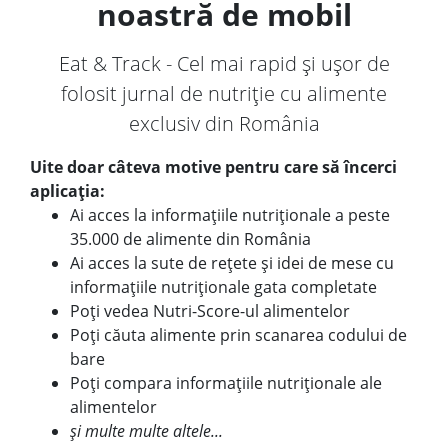
noastră de mobil
Eat & Track - Cel mai rapid și ușor de
folosit jurnal de nutriție cu alimente
exclusiv din România
Uite doar câteva motive pentru care să încerci
aplicația:
Ai acces la informațiile nutriționale a peste
35.000 de alimente din România
Ai acces la sute de rețete și idei de mese cu
informațiile nutriționale gata completate
Poți vedea Nutri-Score-ul alimentelor
Poți căuta alimente prin scanarea codului de
bare
Poți compara informațiile nutriționale ale
alimentelor
și multe multe altele...