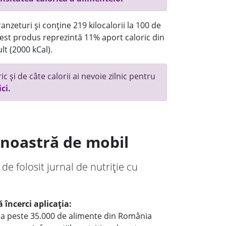
anzeturi și conține 219 kilocalorii la 100 de
st produs reprezintă 11% aport caloric din
lt (2000 kCal).
c și de câte calorii ai nevoie zilnic pentru
ici.
a noastră de mobil
 de folosit jurnal de nutriție cu
 încerci aplicația:
le a peste 35.000 de alimente din România