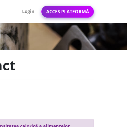
Login
ACCES PLATFORMĂ
act
nsitatea calorică a alimentelor