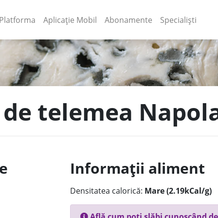
(current)
(current)
Platforma
Aplicație Mobil
Abonamente
Specialiști
 de telemea Napol
le
Informații aliment
Densitatea calorică:
Mare (2.19kCal/g)
Află cum poți slăbi cunoscând de