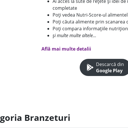
Ai acces la sute de rețete și idei d
completate
Poți vedea Nutri-Score-ul alimente
Poți căuta alimente prin scanarea 
Poți compara informațiile nutrițion
și multe multe altele...
Află mai multe detalii
Descarcă din
Google Play
egoria Branzeturi