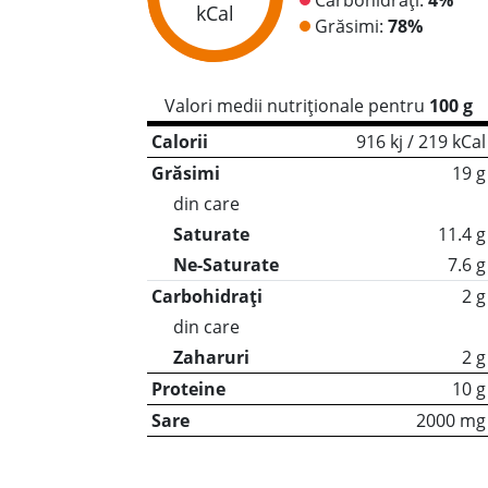
kCal
Grăsimi:
78%
Valori medii nutriționale pentru
100 g
Calorii
916 kj / 219 kCal
Grăsimi
19 g
din care
Saturate
11.4 g
Ne-Saturate
7.6 g
Carbohidrați
2 g
din care
Zaharuri
2 g
Proteine
10 g
Sare
2000 mg