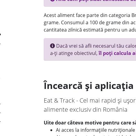
Acest aliment face parte din categoria Br
grame. Consumul a 100 de grame din ace
cantitatea zilnică estimată pentru un adu
Dacă vrei să afli necesarul tău calori
a-ți atinge obiectivul,
îl poți calcula a
Încearcă și aplicați
Eat & Track - Cel mai rapid și ușor
alimente exclusiv din România
Uite doar câteva motive pentru care să
Ai acces la informațiile nutriționa