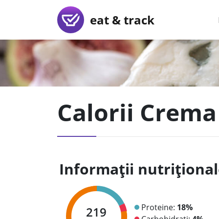
eat & track
Calorii Crema
Informații nutriționa
Proteine:
18%
219
Carbohidrați:
4%