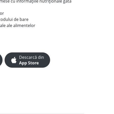
e mese cu informațiile nutriționale gata
lor
codului de bare
ale ale alimentelor
Descarcă din
App Store