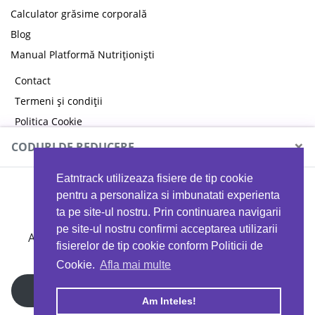
Calculator grăsime corporală
Blog
Manual Platformă Nutriționiști
Contact
Termeni și condiții
Politica Cookie
Politica de confidențialitate
×
CODURI DE REDUCERE
Eatntrack utilizeaza fisiere de tip cookie
MYPROTEIN
pentru a personaliza si imbunatati experienta
ta pe site-ul nostru. Prin continuarea navigarii
pe site-ul nostru confirmi acceptarea utilizarii
Ai
40%
reducere la orice comandă folosind codul
fisierelor de tip cookie conform Politicii de
EATTRACK
Cookie.
Afla mai multe
Profită acum
Am Inteles!
Copyright © 2026 EAT & TRACK S.R.L