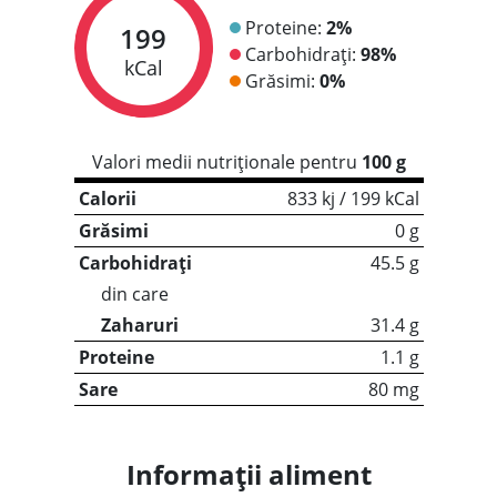
Proteine:
2%
199
Carbohidrați:
98%
kCal
Grăsimi:
0%
Valori medii nutriționale pentru
100 g
Calorii
833 kj / 199 kCal
Grăsimi
0 g
Carbohidrați
45.5 g
din care
Zaharuri
31.4 g
Proteine
1.1 g
Sare
80 mg
Informații aliment