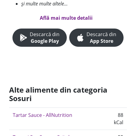
și multe multe altele...
Află mai multe detalii
Descarcă din
Descarcă din
Google Play
App Store
Alte alimente din categoria
Sosuri
Tartar Sauce - AllNutrition
88
kCal