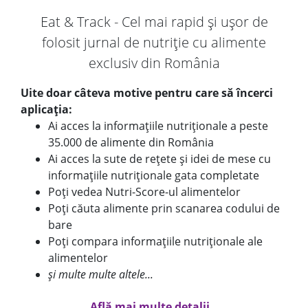
Eat & Track - Cel mai rapid și ușor de
folosit jurnal de nutriție cu alimente
exclusiv din România
Uite doar câteva motive pentru care să încerci
aplicația:
Ai acces la informațiile nutriționale a peste
35.000 de alimente din România
Ai acces la sute de rețete și idei de mese cu
informațiile nutriționale gata completate
Poți vedea Nutri-Score-ul alimentelor
Poți căuta alimente prin scanarea codului de
bare
Poți compara informațiile nutriționale ale
alimentelor
și multe multe altele...
Află mai multe detalii