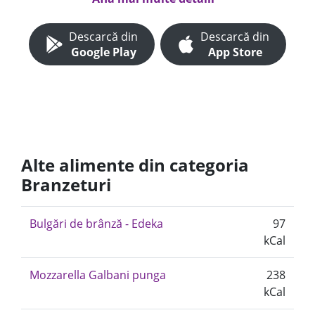
Descarcă din
Descarcă din
Google Play
App Store
Alte alimente din categoria
Branzeturi
Bulgări de brânză - Edeka
97
kCal
Mozzarella Galbani punga
238
kCal