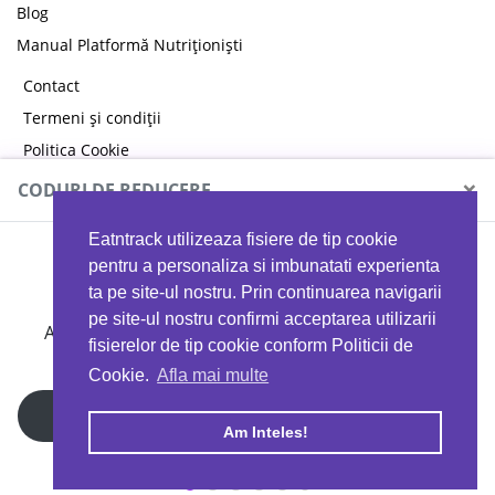
Blog
Manual Platformă Nutriționiști
Contact
Termeni și condiții
Politica Cookie
Politica de confidențialitate
×
CODURI DE REDUCERE
Eatntrack utilizeaza fisiere de tip cookie
MYPROTEIN
pentru a personaliza si imbunatati experienta
ta pe site-ul nostru. Prin continuarea navigarii
pe site-ul nostru confirmi acceptarea utilizarii
Ai
40%
reducere la orice comandă folosind codul
fisierelor de tip cookie conform Politicii de
EATTRACK
Cookie.
Afla mai multe
Profită acum
Am Inteles!
Copyright © 2026 EAT & TRACK S.R.L