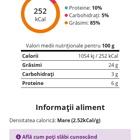
Proteine:
10%
252
Carbohidrați:
5%
kCal
Grăsimi:
85%
Valori medii nutriționale pentru
100 g
Calorii
1054 kj / 252 kCal
Grăsimi
24 g
Carbohidrați
3 g
Proteine
6 g
Informații aliment
Densitatea calorică:
Mare (2.52kCal/g)
Află cum poți slăbi cunoscând