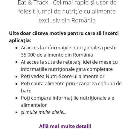
Eat & Track - Cel mai rapid și ușor de
folosit jurnal de nutriție cu alimente
exclusiv din România
Uite doar câteva motive pentru care să încerci
aplicația:
Ai acces la informațiile nutriționale a peste
35.000 de alimente din România
Ai acces la sute de rețete și idei de mese cu
informațiile nutriționale gata completate
Poți vedea Nutri-Score-ul alimentelor
Poți căuta alimente prin scanarea codului de
bare
Poți compara informațiile nutriționale ale
alimentelor
și multe multe altele...
Află mai multe detalii