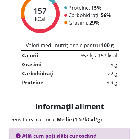
Proteine:
15%
157
Carbohidrați:
56%
kCal
Grăsimi:
29%
Valori medii nutriționale pentru
100 g
Calorii
657 kj / 157 kCal
Grăsimi
5 g
Carbohidrați
22 g
Proteine
5.9 g
Informații aliment
Densitatea calorică:
Medie (1.57kCal/g)
Află cum poți slăbi cunoscând