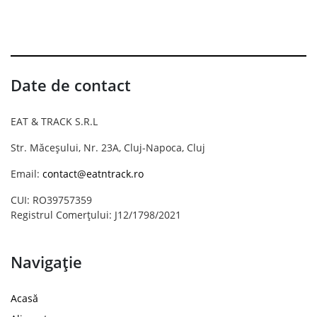
Date de contact
EAT & TRACK S.R.L
Str. Măceșului, Nr. 23A, Cluj-Napoca, Cluj
Email:
contact@eatntrack.ro
CUI: RO39757359
Registrul Comerțului: J12/1798/2021
Navigație
Acasă