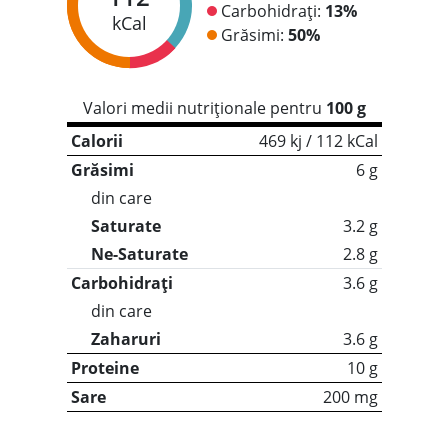
Carbohidrați:
13%
kCal
Grăsimi:
50%
Valori medii nutriționale pentru
100 g
Calorii
469 kj / 112 kCal
Grăsimi
6 g
din care
Saturate
3.2 g
Ne-Saturate
2.8 g
Carbohidrați
3.6 g
din care
Zaharuri
3.6 g
Proteine
10 g
Sare
200 mg