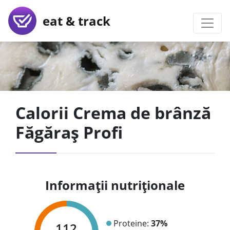
eat & track
Calorii Crema de brânză
Făgăraș Profi
Informații nutriționale
Proteine:
37%
112