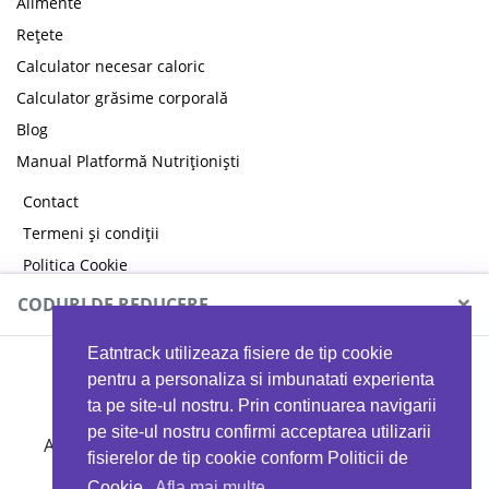
Alimente
Rețete
Calculator necesar caloric
Calculator grăsime corporală
Blog
Manual Platformă Nutriționiști
Contact
Termeni și condiții
Politica Cookie
Politica de confidențialitate
×
CODURI DE REDUCERE
Eatntrack utilizeaza fisiere de tip cookie
MYPROTEIN
pentru a personaliza si imbunatati experienta
ta pe site-ul nostru. Prin continuarea navigarii
pe site-ul nostru confirmi acceptarea utilizarii
Ai
40%
reducere la orice comandă folosind codul
fisierelor de tip cookie conform Politicii de
EATTRACK
Cookie.
Afla mai multe