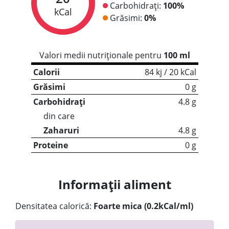
Carbohidrați:
100%
kCal
Grăsimi:
0%
Valori medii nutriționale pentru
100 ml
Calorii
84 kj / 20 kCal
Grăsimi
0 g
Carbohidrați
4.8 g
din care
Zaharuri
4.8 g
Proteine
0 g
Informații aliment
Densitatea calorică:
Foarte mica (0.2kCal/ml)