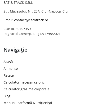
EAT & TRACK S.R.L
Str. Măceșului, Nr. 23A, Cluj-Napoca, Cluj
Email:
contact@eatntrack.ro
CUI: RO39757359
Registrul Comerțului: J12/1798/2021
Navigație
Acasă
Alimente
Rețete
Calculator necesar caloric
Calculator grăsime corporală
Blog
Manual Platformă Nutriționiști