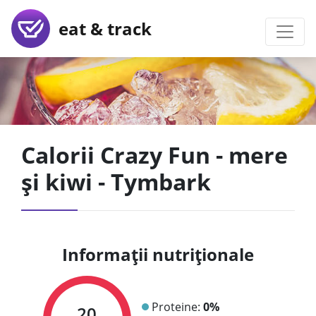
eat & track
Calorii Crazy Fun - mere
și kiwi - Tymbark
Informații nutriționale
Proteine:
0%
20