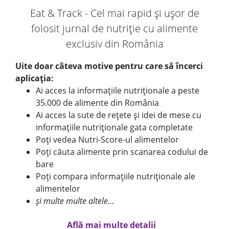
Eat & Track - Cel mai rapid și ușor de
folosit jurnal de nutriție cu alimente
exclusiv din România
Uite doar câteva motive pentru care să încerci
aplicația:
Ai acces la informațiile nutriționale a peste
35.000 de alimente din România
Ai acces la sute de rețete și idei de mese cu
informațiile nutriționale gata completate
Poți vedea Nutri-Score-ul alimentelor
Poți căuta alimente prin scanarea codului de
bare
Poți compara informațiile nutriționale ale
alimentelor
și multe multe altele...
Află mai multe detalii