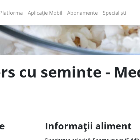
(current)
(current)
Platforma
Aplicație Mobil
Abonamente
Specialiști
ers cu seminte - Me
le
Informații aliment