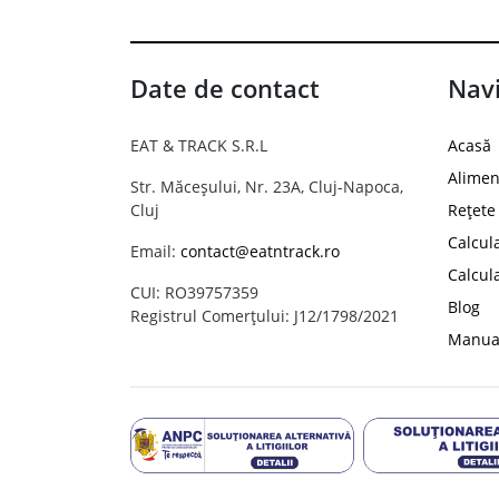
Date de contact
Navi
EAT & TRACK S.R.L
Acasă
Alimen
Str. Măceșului, Nr. 23A, Cluj-Napoca,
Cluj
Rețete
Calcul
Email:
contact@eatntrack.ro
Calcul
CUI: RO39757359
Blog
Registrul Comerțului: J12/1798/2021
Manual