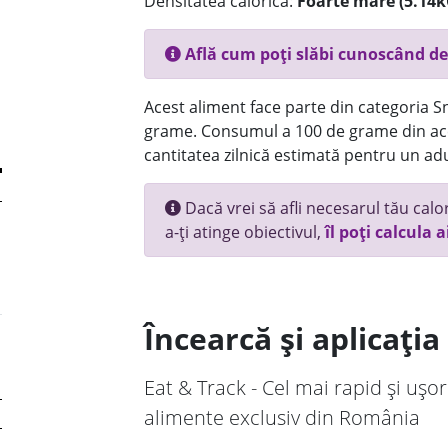
Densitatea calorică:
Foarte mare (5.14k
Află cum poți slăbi cunoscând de
Acest aliment face parte din categoria Sn
grame. Consumul a 100 de grame din ace
cantitatea zilnică estimată pentru un adu
Dacă vrei să afli necesarul tău calori
a-ți atinge obiectivul,
îl poți calcula a
Încearcă și aplicați
Eat & Track - Cel mai rapid și ușor
alimente exclusiv din România