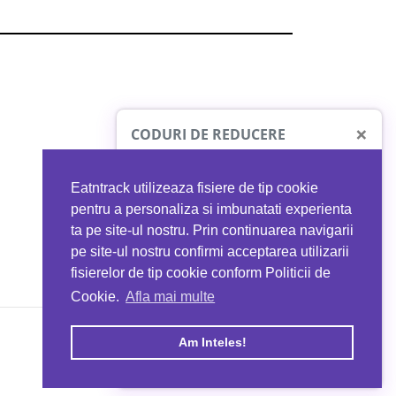
×
CODURI DE REDUCERE
Eatntrack utilizeaza fisiere de tip cookie
O41
MYPROTEIN
pentru a personaliza si imbunatati experienta
ta pe site-ul nostru. Prin continuarea navigarii
 orice comandă
Ai
40%
reducere la orice comandă
pe site-ul nostru confirmi acceptarea utilizarii
EATNTRACK
folosind codul
EATTRACK
fisierelor de tip cookie conform Politicii de
Cookie.
Afla mai multe
acum
Profită acum
Am Inteles!
Copyright © 2026 EAT & TRACK S.R.L