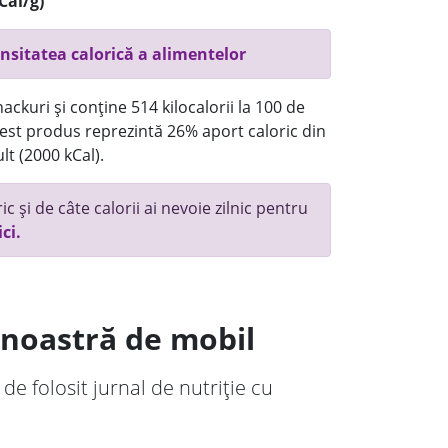
Cal/g)
nsitatea calorică a alimentelor
ackuri și conține 514 kilocalorii la 100 de
st produs reprezintă 26% aport caloric din
lt (2000 kCal).
c și de câte calorii ai nevoie zilnic pentru
ici.
a noastră de mobil
 de folosit jurnal de nutriție cu