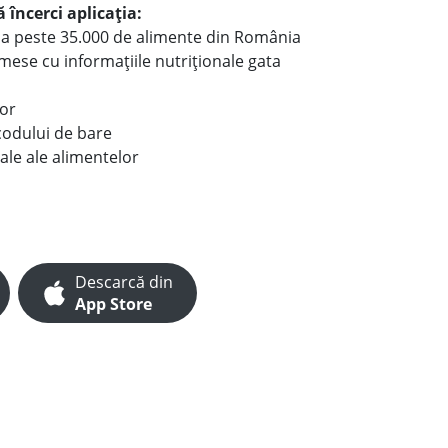
 încerci aplicația:
le a peste 35.000 de alimente din România
e mese cu informațiile nutriționale gata
lor
codului de bare
ale ale alimentelor
Descarcă din
App Store