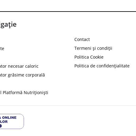
gație
Contact
Termeni și condiții
te
Politica Cookie
Politica de confidențialitate
ator necesar caloric
PROT
ator grăsime corporală
Ai
10%
reducere la
folosind codul
 Platformă Nutriționiști
Profită 