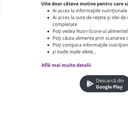
Uite doar câteva motive pentru care să
Ai acces la informațiile nutriționa
Ai acces la sute de rețete și idei d
completate
Poți vedea Nutri-Score-ul alimente
Poți căuta alimente prin scanarea 
Poți compara informațiile nutrițion
și multe multe altele...
Află mai multe detalii
Descarcă din
Google Play