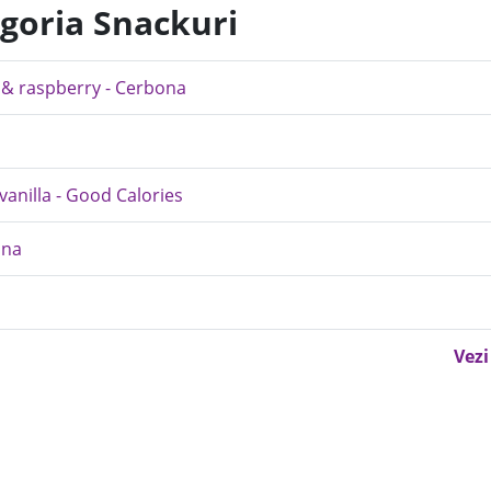
egoria Snackuri
o & raspberry - Cerbona
anilla - Good Calories
ona
Vezi