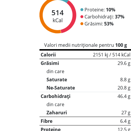
Proteine:
10%
514
Carbohidrați:
37%
kCal
Grăsimi:
53%
Valori medii nutriționale pentru
100 g
Calorii
2151 kj / 514 kCal
Grăsimi
29.6 g
din care
Saturate
8.8 g
Ne-Saturate
20.8 g
Carbohidrați
46.4 g
din care
Zaharuri
27 g
Fibre
6.4 g
Proteine
12.5 g