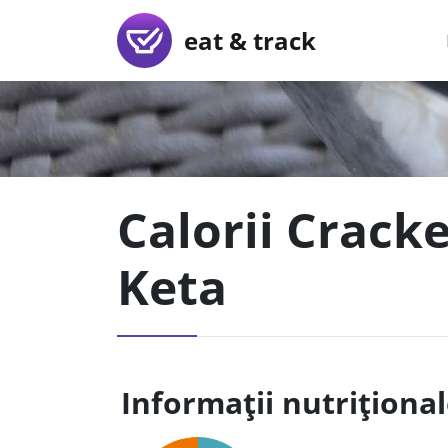
eat & track
Calorii Crack
Keta
Informații nutriționa