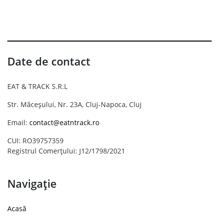
Date de contact
EAT & TRACK S.R.L
Str. Măceșului, Nr. 23A, Cluj-Napoca, Cluj
Email:
contact@eatntrack.ro
CUI: RO39757359
Registrul Comerțului: J12/1798/2021
Navigație
Acasă