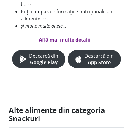
bare
Poți compara informațiile nutriționale ale
alimentelor
și multe multe altele...
Află mai multe detalii
Descarcă din
Descarcă din
Google Play
App Store
Alte alimente din categoria
Snackuri