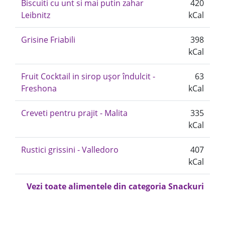
Biscuiti cu unt si mai putin zahar
420
Leibnitz
kCal
Grisine Friabili
398
kCal
Fruit Cocktail in sirop ușor îndulcit -
63
Freshona
kCal
Creveti pentru prajit - Malita
335
kCal
Rustici grissini - Valledoro
407
kCal
Vezi toate alimentele din categoria Snackuri