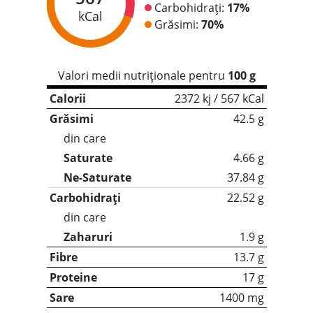
Carbohidrați:
17%
kCal
Grăsimi:
70%
Valori medii nutriționale pentru
100 g
Calorii
2372 kj / 567 kCal
Grăsimi
42.5 g
din care
Saturate
4.66 g
Ne-Saturate
37.84 g
Carbohidrați
22.52 g
din care
Zaharuri
1.9 g
Fibre
13.7 g
Proteine
17 g
Sare
1400 mg