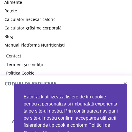
Alimente
Rețete
Calculator necesar caloric
Calculator grăsime corporală
Blog
Manual Platformă Nutriționiști
Contact
Termeni și condiții
Politica Cookie
Politica de confidențialitate
×
CODURI DE REDUCERE
Eatntrack utilizeaza fisiere de tip cookie
MYPROTEIN
pentru a personaliza si imbunatati experienta
ta pe site-ul nostru. Prin continuarea navigarii
pe site-ul nostru confirmi acceptarea utilizarii
Ai
40%
reducere la orice comandă folosind codul
fisierelor de tip cookie conform Politicii de
EATTRACK