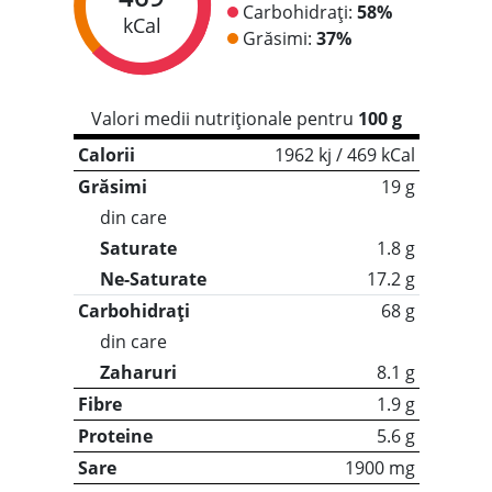
Carbohidrați:
58%
kCal
Grăsimi:
37%
Valori medii nutriționale pentru
100 g
Calorii
1962 kj / 469 kCal
Grăsimi
19 g
din care
Saturate
1.8 g
Ne-Saturate
17.2 g
Carbohidrați
68 g
din care
Zaharuri
8.1 g
Fibre
1.9 g
Proteine
5.6 g
Sare
1900 mg