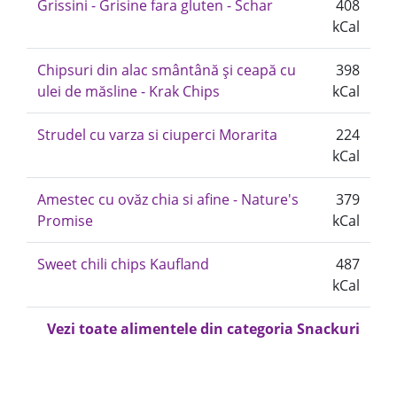
Grissini - Grisine fara gluten - Schar
408
kCal
Chipsuri din alac smântână și ceapă cu
398
ulei de măsline - Krak Chips
kCal
Strudel cu varza si ciuperci Morarita
224
kCal
Amestec cu ovăz chia si afine - Nature's
379
Promise
kCal
Sweet chili chips Kaufland
487
kCal
Vezi toate alimentele din categoria Snackuri