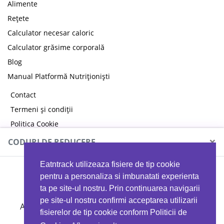
Alimente
Rețete
Calculator necesar caloric
Calculator grăsime corporală
Blog
Manual Platformă Nutriționiști
Contact
Termeni și condiții
Politica Cookie
Politica de confidențialitate
×
CODURI DE REDUCERE
Eatntrack utilizeaza fisiere de tip cookie
MYPROTEIN
pentru a personaliza si imbunatati experienta
ta pe site-ul nostru. Prin continuarea navigarii
pe site-ul nostru confirmi acceptarea utilizarii
Ai
40%
reducere la orice comandă folosind codul
fisierelor de tip cookie conform Politicii de
EATTRACK