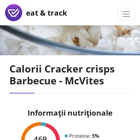
eat & track
Calorii Cracker crisps
Barbecue - McVites
Informații nutriționale
Proteine:
5%
469