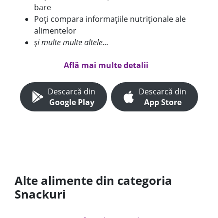
bare
Poți compara informațiile nutriționale ale
alimentelor
și multe multe altele...
Află mai multe detalii
Descarcă din
Descarcă din
Google Play
App Store
Alte alimente din categoria
Snackuri