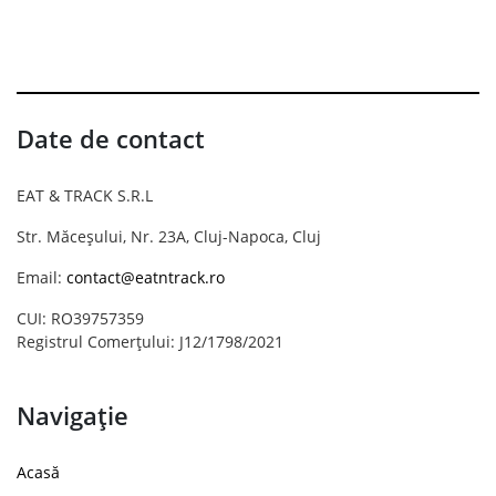
Date de contact
EAT & TRACK S.R.L
Str. Măceșului, Nr. 23A, Cluj-Napoca, Cluj
Email:
contact@eatntrack.ro
CUI: RO39757359
Registrul Comerțului: J12/1798/2021
Navigație
Acasă