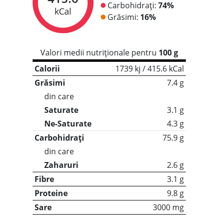
Carbohidrați:
74%
kCal
Grăsimi:
16%
Valori medii nutriționale pentru
100 g
Calorii
1739 kj / 415.6 kCal
Grăsimi
7.4 g
din care
Saturate
3.1 g
Ne-Saturate
4.3 g
Carbohidrați
75.9 g
din care
Zaharuri
2.6 g
Fibre
3.1 g
Proteine
9.8 g
Sare
3000 mg