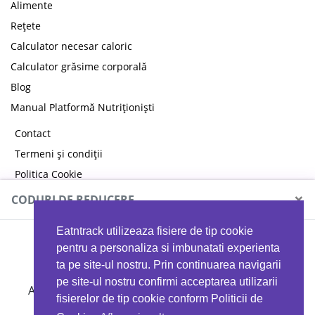
Alimente
Rețete
Calculator necesar caloric
Calculator grăsime corporală
Blog
Manual Platformă Nutriționiști
Contact
Termeni și condiții
Politica Cookie
Politica de confidențialitate
×
CODURI DE REDUCERE
Eatntrack utilizeaza fisiere de tip cookie
MYPROTEIN
pentru a personaliza si imbunatati experienta
ta pe site-ul nostru. Prin continuarea navigarii
pe site-ul nostru confirmi acceptarea utilizarii
Ai
40%
reducere la orice comandă folosind codul
fisierelor de tip cookie conform Politicii de
EATTRACK