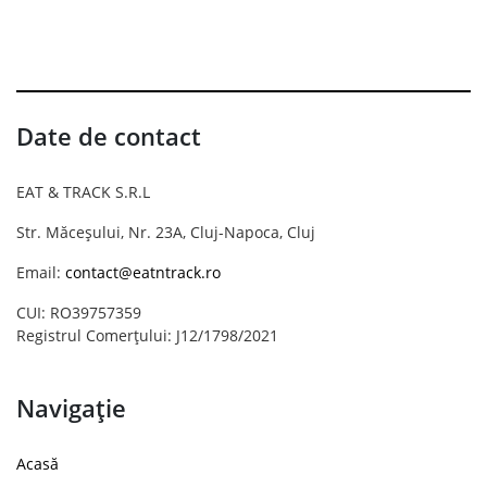
Date de contact
EAT & TRACK S.R.L
Str. Măceșului, Nr. 23A, Cluj-Napoca, Cluj
Email:
contact@eatntrack.ro
CUI: RO39757359
Registrul Comerțului: J12/1798/2021
Navigație
Acasă