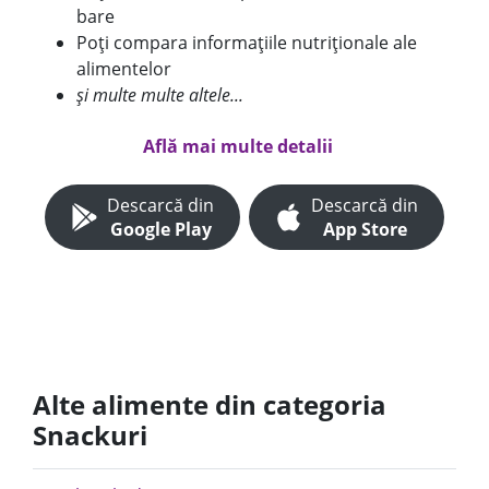
bare
Poți compara informațiile nutriționale ale
alimentelor
și multe multe altele...
Află mai multe detalii
Descarcă din
Descarcă din
Google Play
App Store
Alte alimente din categoria
Snackuri