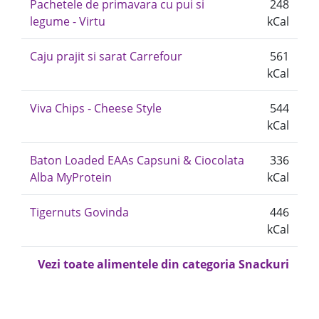
Pachetele de primavara cu pui si
248
legume - Virtu
kCal
Caju prajit si sarat Carrefour
561
kCal
Viva Chips - Cheese Style
544
kCal
Baton Loaded EAAs Capsuni & Ciocolata
336
Alba MyProtein
kCal
Tigernuts Govinda
446
kCal
Vezi toate alimentele din categoria Snackuri