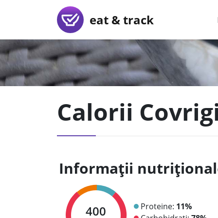
eat & track
Calorii Covri
Informații nutriționa
Proteine:
11%
400
Carbohidrați:
78%