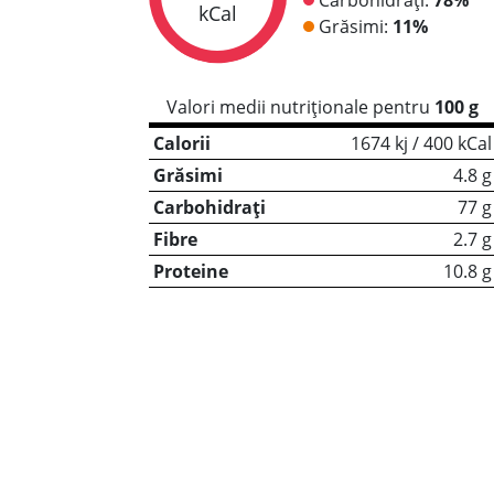
kCal
Grăsimi:
11%
Valori medii nutriționale pentru
100 g
Calorii
1674 kj / 400 kCal
Grăsimi
4.8 g
Carbohidrați
77 g
Fibre
2.7 g
Proteine
10.8 g