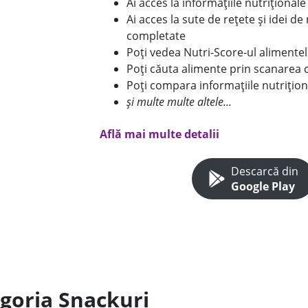
Ai acces la informațiile nutriționa
Ai acces la sute de rețete și idei d
completate
Poți vedea Nutri-Score-ul alimente
Poți căuta alimente prin scanarea 
Poți compara informațiile nutrițion
și multe multe altele...
Află mai multe detalii
Descarcă din
Google Play
egoria Snackuri