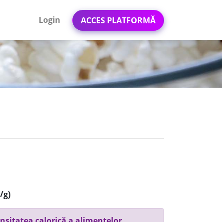
Login
ACCES PLATFORMĂ
/g)
nsitatea calorică a alimentelor