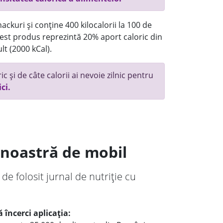
ackuri și conține 400 kilocalorii la 100 de
st produs reprezintă 20% aport caloric din
lt (2000 kCal).
c și de câte calorii ai nevoie zilnic pentru
ici.
a noastră de mobil
 de folosit jurnal de nutriție cu
 încerci aplicația: