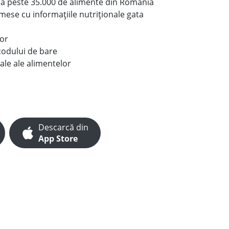
le a peste 35.000 de alimente din România
e mese cu informațiile nutriționale gata
lor
codului de bare
ale ale alimentelor
Descarcă din
App Store