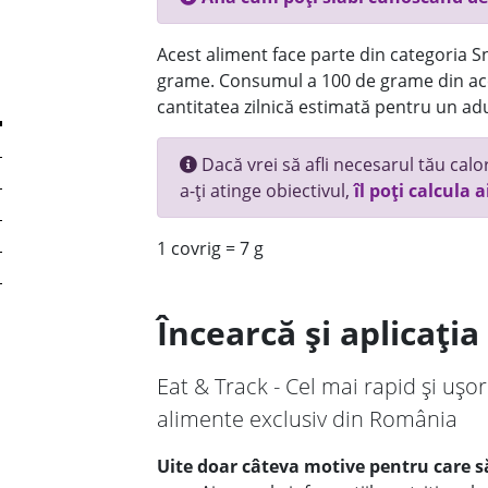
Acest aliment face parte din categoria Sn
grame. Consumul a 100 de grame din ace
cantitatea zilnică estimată pentru un adu
Dacă vrei să afli necesarul tău calori
a-ți atinge obiectivul,
îl poți calcula a
1 covrig = 7 g
Încearcă și aplicați
Eat & Track - Cel mai rapid și ușor
alimente exclusiv din România
Uite doar câteva motive pentru care să