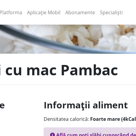
(current)
(current)
Platforma
Aplicație Mobil
Abonamente
Specialiști
gi cu mac Pambac
le
Informații aliment
Densitatea calorică:
Foarte mare (4kCal
Află cum poți slăbi cunoscând de