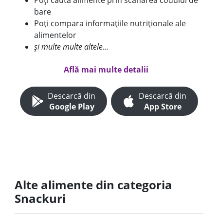
Poți căuta alimente prin scanarea codului de
bare
Poți compara informațiile nutriționale ale
alimentelor
și multe multe altele...
Află mai multe detalii
Descarcă din
Descarcă din
Google Play
App Store
Alte alimente din categoria
Snackuri