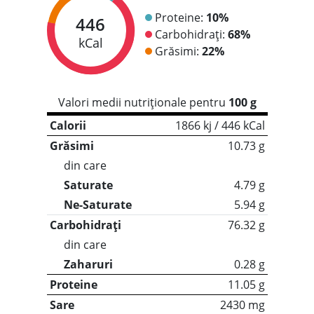
Proteine:
10%
446
Carbohidrați:
68%
kCal
Grăsimi:
22%
Valori medii nutriționale pentru
100 g
Calorii
1866 kj / 446 kCal
Grăsimi
10.73 g
din care
Saturate
4.79 g
Ne-Saturate
5.94 g
Carbohidrați
76.32 g
din care
Zaharuri
0.28 g
Proteine
11.05 g
Sare
2430 mg