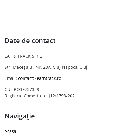
Date de contact
EAT & TRACK S.R.L
Str. Măceșului, Nr. 23A, Cluj-Napoca, Cluj
Email:
contact@eatntrack.ro
CUI: RO39757359
Registrul Comerțului: J12/1798/2021
Navigație
Acasă