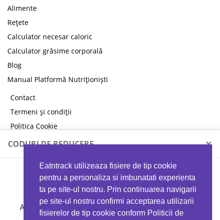
Alimente
Rețete
Calculator necesar caloric
Calculator grăsime corporală
Blog
Manual Platformă Nutriționiști
Contact
Termeni și condiții
Politica Cookie
Politica de confidențialitate
×
CODURI DE REDUCERE
Eatntrack utilizeaza fisiere de tip cookie
MYPROTEIN
pentru a personaliza si imbunatati experienta
ta pe site-ul nostru. Prin continuarea navigarii
pe site-ul nostru confirmi acceptarea utilizarii
Ai
40%
reducere la orice comandă folosind codul
fisierelor de tip cookie conform Politicii de
EATTRACK