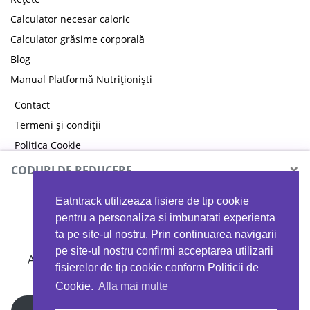
Calculator necesar caloric
Calculator grăsime corporală
Blog
Manual Platformă Nutriționiști
Contact
Termeni și condiții
Politica Cookie
Politica de confidențialitate
×
CODURI DE REDUCERE
Eatntrack utilizeaza fisiere de tip cookie
MYPROTEIN
pentru a personaliza si imbunatati experienta
ta pe site-ul nostru. Prin continuarea navigarii
pe site-ul nostru confirmi acceptarea utilizarii
Ai
40%
reducere la orice comandă folosind codul
fisierelor de tip cookie conform Politicii de
EATTRACK
Cookie.
Afla mai multe