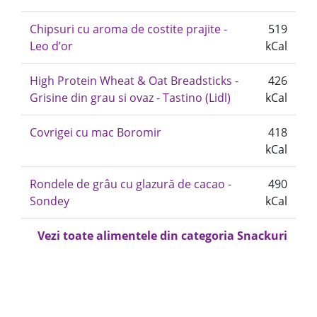
Chipsuri cu aroma de costite prajite -
519
Leo d’or
kCal
High Protein Wheat & Oat Breadsticks -
426
Grisine din grau si ovaz - Tastino (Lidl)
kCal
Covrigei cu mac Boromir
418
kCal
Rondele de grâu cu glazură de cacao -
490
Sondey
kCal
Vezi toate alimentele din categoria Snackuri