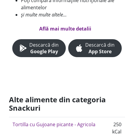
Poți compara informațiile nutriționale ale
alimentelor
și multe multe altele...
Află mai multe detalii
Descarcă din
Descarcă din
Google Play
App Store
Alte alimente din categoria
Snackuri
Tortilla cu Gujoane picante - Agricola
250
kCal