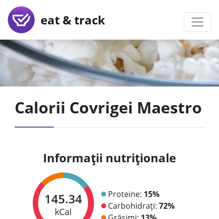
eat & track
Calorii Covrigei Maestro
Informații nutriționale
Proteine:
15%
145.34
Carbohidrați:
72%
kCal
Grăsimi:
13%