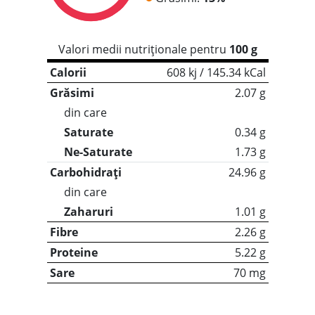
Valori medii nutriționale pentru
100 g
Calorii
608 kj / 145.34 kCal
Grăsimi
2.07 g
din care
Saturate
0.34 g
Ne-Saturate
1.73 g
Carbohidrați
24.96 g
din care
Zaharuri
1.01 g
Fibre
2.26 g
Proteine
5.22 g
Sare
70 mg