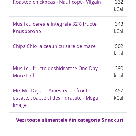
Roasted chickpeas - Naut copt - Vilgain
332
kCal
Musli cu cereale integrale 32% fructe
343
Knusperone
kCal
Chips Chio la ceaun cu sare de mare
502
kCal
Musli cu fructe deshidratate One Day
390
More Lidl
kCal
Mix Mic Dejun - Amestec de fructe
457
uscate, coapte si deshidratate - Mega
kCal
Image
Vezi toate alimentele din categoria Snackuri