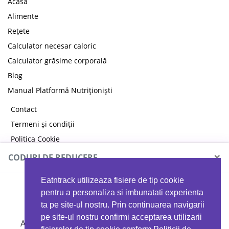
Acasă
Alimente
Rețete
Calculator necesar caloric
Calculator grăsime corporală
Blog
Manual Platformă Nutriționiști
Contact
Termeni și condiții
Politica Cookie
Politica de confidențialitate
×
CODURI DE REDUCERE
Eatntrack utilizeaza fisiere de tip cookie
MYPROTEIN
pentru a personaliza si imbunatati experienta
ta pe site-ul nostru. Prin continuarea navigarii
pe site-ul nostru confirmi acceptarea utilizarii
Ai
40%
reducere la orice comandă folosind codul