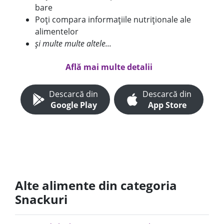
bare
Poți compara informațiile nutriționale ale
alimentelor
și multe multe altele...
Află mai multe detalii
Descarcă din
Descarcă din
Google Play
App Store
Alte alimente din categoria
Snackuri