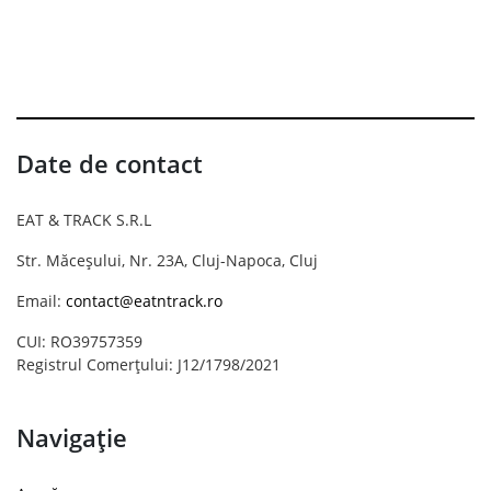
Date de contact
EAT & TRACK S.R.L
Str. Măceșului, Nr. 23A, Cluj-Napoca, Cluj
Email:
contact@eatntrack.ro
CUI: RO39757359
Registrul Comerțului: J12/1798/2021
Navigație