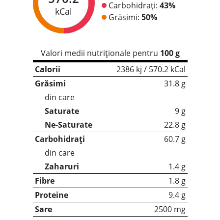
Carbohidrați:
43%
kCal
Grăsimi:
50%
Valori medii nutriționale pentru
100 g
Calorii
2386 kj / 570.2 kCal
Grăsimi
31.8 g
din care
Saturate
9 g
Ne-Saturate
22.8 g
Carbohidrați
60.7 g
din care
Zaharuri
1.4 g
Fibre
1.8 g
Proteine
9.4 g
Sare
2500 mg