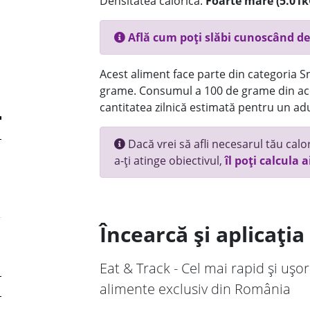
Densitatea calorică:
Foarte mare (5.01k
Află cum poți slăbi cunoscând de
Acest aliment face parte din categoria Sn
grame. Consumul a 100 de grame din ace
cantitatea zilnică estimată pentru un adu
Dacă vrei să afli necesarul tău calori
a-ți atinge obiectivul,
îl poți calcula a
Încearcă și aplicați
Eat & Track - Cel mai rapid și ușor
alimente exclusiv din România