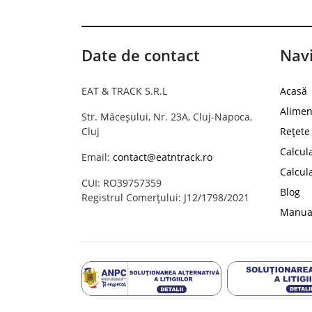
Date de contact
Navi
EAT & TRACK S.R.L
Acasă
Alimen
Str. Măceșului, Nr. 23A, Cluj-Napoca,
Cluj
Rețete
Calcul
Email:
contact@eatntrack.ro
Calcul
CUI: RO39757359
Blog
Registrul Comerțului: J12/1798/2021
Manual