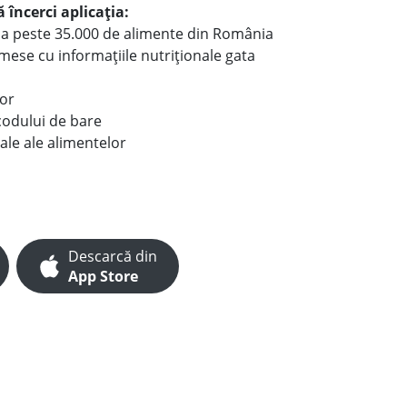
 încerci aplicația:
le a peste 35.000 de alimente din România
e mese cu informațiile nutriționale gata
lor
codului de bare
ale ale alimentelor
Descarcă din
App Store