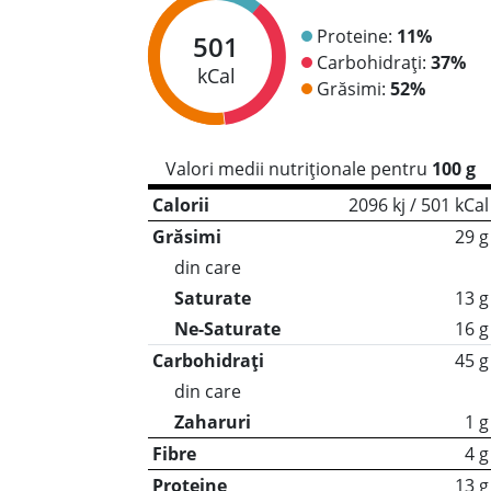
Proteine:
11%
501
Carbohidrați:
37%
kCal
Grăsimi:
52%
Valori medii nutriționale pentru
100 g
Calorii
2096 kj / 501 kCal
Grăsimi
29 g
din care
Saturate
13 g
Ne-Saturate
16 g
Carbohidrați
45 g
din care
Zaharuri
1 g
Fibre
4 g
Proteine
13 g