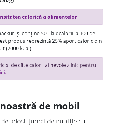
Cal/g)
nsitatea calorică a alimentelor
ackuri și conține 501 kilocalorii la 100 de
st produs reprezintă 25% aport caloric din
lt (2000 kCal).
c și de câte calorii ai nevoie zilnic pentru
ici.
a noastră de mobil
 de folosit jurnal de nutriție cu