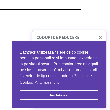
×
CODURI DE REDUCERE
Eatntrack utilizeaza fisiere de tip cookie
O41
MYPROTEIN
pentru a personaliza si imbunatati experienta
ta pe site-ul nostru. Prin continuarea navigarii
 orice comandă
Ai
40%
reducere la orice comandă
pe site-ul nostru confirmi acceptarea utilizarii
EATNTRACK
folosind codul
EATTRACK
fisierelor de tip cookie conform Politicii de
Cookie.
Afla mai multe
acum
Profită acum
Am Inteles!
Copyright © 2026 EAT & TRACK S.R.L