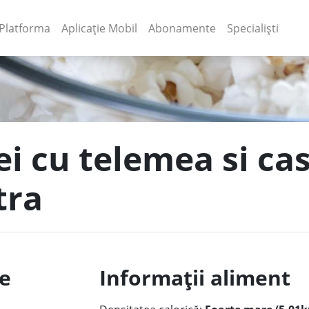
(current)
(current)
Platforma
Aplicație Mobil
Abonamente
Specialiști
ei cu telemea si cas
tra
le
Informații aliment