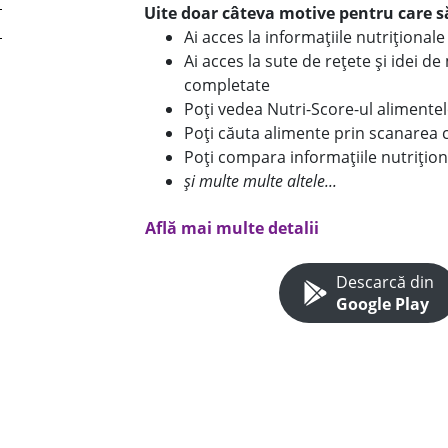
Uite doar câteva motive pentru care să
Ai acces la informațiile nutriționa
Ai acces la sute de rețete și idei d
completate
Poți vedea Nutri-Score-ul alimente
Poți căuta alimente prin scanarea 
Poți compara informațiile nutrițion
și multe multe altele...
Află mai multe detalii
Descarcă din
Google Play