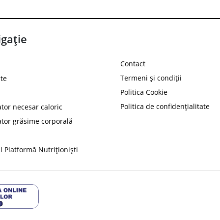
gație
Contact
Termeni și condiții
te
Politica Cookie
Politica de confidențialitate
ator necesar caloric
PROT
ator grăsime corporală
Ai
10%
reducere la
folosind codul
 Platformă Nutriționiști
Profită 