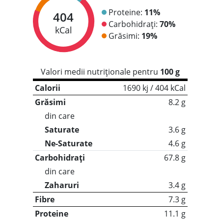
Proteine:
11%
404
Carbohidrați:
70%
kCal
Grăsimi:
19%
Valori medii nutriționale pentru
100 g
Calorii
1690 kj / 404 kCal
Grăsimi
8.2 g
din care
Saturate
3.6 g
Ne-Saturate
4.6 g
Carbohidrați
67.8 g
din care
Zaharuri
3.4 g
Fibre
7.3 g
Proteine
11.1 g