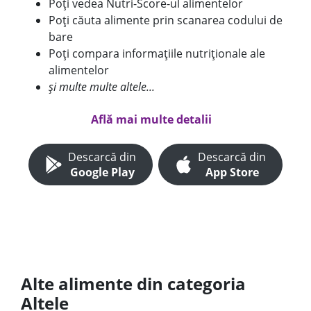
Poți vedea Nutri-Score-ul alimentelor
Poți căuta alimente prin scanarea codului de
bare
Poți compara informațiile nutriționale ale
alimentelor
și multe multe altele...
Află mai multe detalii
Descarcă din
Descarcă din
Google Play
App Store
Alte alimente din categoria
Altele