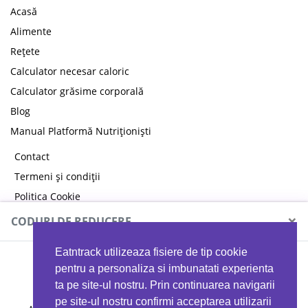
Acasă
Alimente
Rețete
Calculator necesar caloric
Calculator grăsime corporală
Blog
Manual Platformă Nutriționiști
Contact
Termeni și condiții
Politica Cookie
Politica de confidențialitate
×
CODURI DE REDUCERE
Eatntrack utilizeaza fisiere de tip cookie
MYPROTEIN
pentru a personaliza si imbunatati experienta
ta pe site-ul nostru. Prin continuarea navigarii
pe site-ul nostru confirmi acceptarea utilizarii