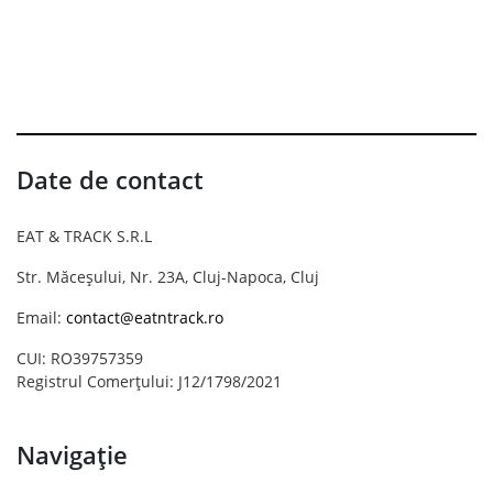
Date de contact
EAT & TRACK S.R.L
Str. Măceșului, Nr. 23A, Cluj-Napoca, Cluj
Email:
contact@eatntrack.ro
CUI: RO39757359
Registrul Comerțului: J12/1798/2021
Navigație