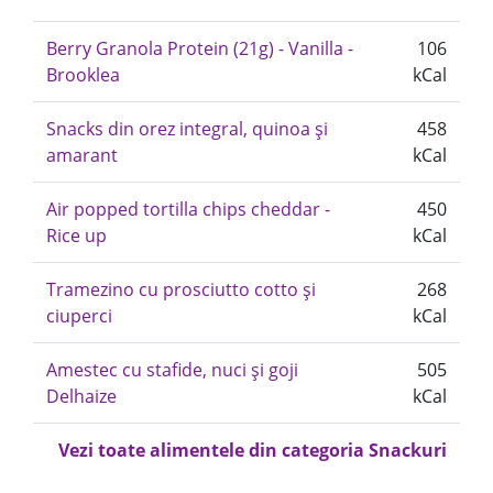
Berry Granola Protein (21g) - Vanilla -
106
Brooklea
kCal
Snacks din orez integral, quinoa și
458
amarant
kCal
Air popped tortilla chips cheddar -
450
Rice up
kCal
Tramezino cu prosciutto cotto și
268
ciuperci
kCal
Amestec cu stafide, nuci și goji
505
Delhaize
kCal
Vezi toate alimentele din categoria Snackuri