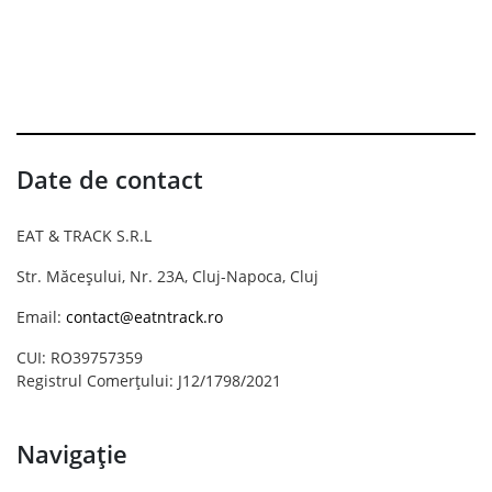
Date de contact
EAT & TRACK S.R.L
Str. Măceșului, Nr. 23A, Cluj-Napoca, Cluj
Email:
contact@eatntrack.ro
CUI: RO39757359
Registrul Comerțului: J12/1798/2021
Navigație