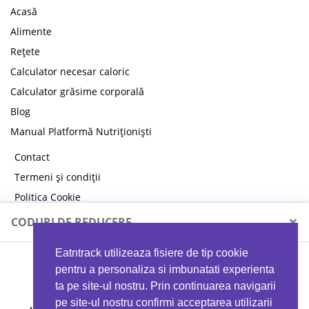
Acasă
Alimente
Rețete
Calculator necesar caloric
Calculator grăsime corporală
Blog
Manual Platformă Nutriționiști
Contact
Termeni și condiții
Politica Cookie
Politica de confidențialitate
×
CODURI DE REDUCERE
Eatntrack utilizeaza fisiere de tip cookie
MYPROTEIN
pentru a personaliza si imbunatati experienta
ta pe site-ul nostru. Prin continuarea navigarii
pe site-ul nostru confirmi acceptarea utilizarii