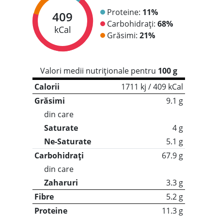
Proteine:
11%
409
Carbohidrați:
68%
kCal
Grăsimi:
21%
Valori medii nutriționale pentru
100 g
Calorii
1711 kj / 409 kCal
Grăsimi
9.1 g
din care
Saturate
4 g
Ne-Saturate
5.1 g
Carbohidrați
67.9 g
din care
Zaharuri
3.3 g
Fibre
5.2 g
Proteine
11.3 g