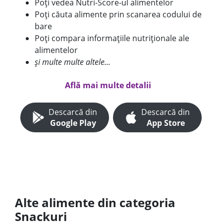
Poți vedea Nutri-Score-ul alimentelor
Poți căuta alimente prin scanarea codului de
bare
Poți compara informațiile nutriționale ale
alimentelor
și multe multe altele...
Află mai multe detalii
Descarcă din
Descarcă din
Google Play
App Store
Alte alimente din categoria
Snackuri