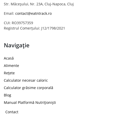
Str. Măceșului, Nr. 23A, Cluj-Napoca, Cluj
Email:
contact@eatntrack.ro
CUI: RO39757359
Registrul Comerțului: J12/1798/2021
Navigație
Acasă
Alimente
Rețete
Calculator necesar caloric
Calculator grăsime corporală
Blog
Manual Platformă Nutriționiști
Contact