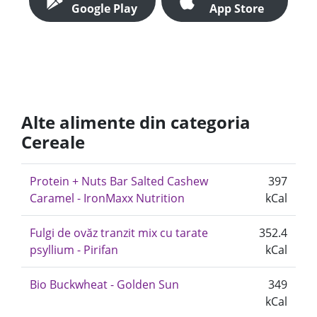
Google Play
App Store
Alte alimente din categoria
Cereale
Protein + Nuts Bar Salted Cashew
397
Caramel - IronMaxx Nutrition
kCal
Fulgi de ovăz tranzit mix cu tarate
352.4
psyllium - Pirifan
kCal
Bio Buckwheat - Golden Sun
349
kCal