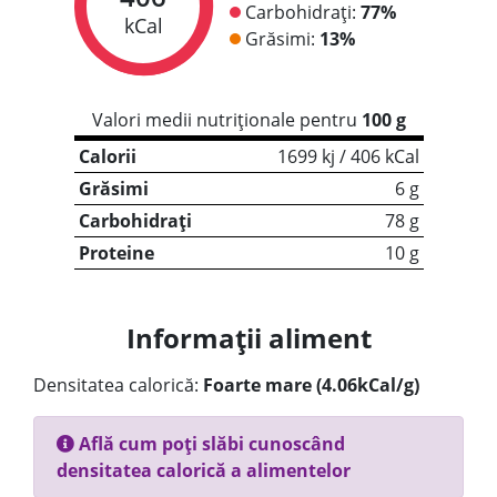
Carbohidrați:
77%
kCal
Grăsimi:
13%
Valori medii nutriționale pentru
100 g
Calorii
1699 kj / 406 kCal
Grăsimi
6 g
Carbohidrați
78 g
Proteine
10 g
Informații aliment
Densitatea calorică:
Foarte mare (4.06kCal/g)
Află cum poți slăbi cunoscând
densitatea calorică a alimentelor