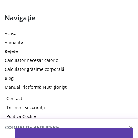
Navigație
Acasă
Alimente
Rețete
Calculator necesar caloric
Calculator grăsime corporală
Blog
Manual Platformă Nutriționiști
Contact
Termeni și condiții
Politica Cookie
Politica de confidențialitate
×
CODURI DE REDUCERE