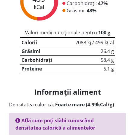
Carbohidrați:
47%
kCal
Grăsimi:
48%
Valori medii nutriționale pentru
100 g
Calorii
2088 kj / 499 kCal
Grăsimi
26.4 g
Carbohidrați
58.4 g
Proteine
6.1 g
Informații aliment
Densitatea calorică:
Foarte mare (4.99kCal/g)
Află cum poți slăbi cunoscând
densitatea calorică a alimentelor