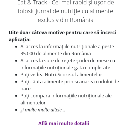
Eat & Track - Cel mai rapid și ușor de
folosit jurnal de nutriție cu alimente
exclusiv din România
Uite doar câteva motive pentru care să încerci
aplicația:
Ai acces la informațiile nutriționale a peste
35.000 de alimente din România
Ai acces la sute de rețete și idei de mese cu
informațiile nutriționale gata completate
Poți vedea Nutri-Score-ul alimentelor
Poți căuta alimente prin scanarea codului de
bare
Poți compara informațiile nutriționale ale
alimentelor
și multe multe altele...
Află mai multe detalii