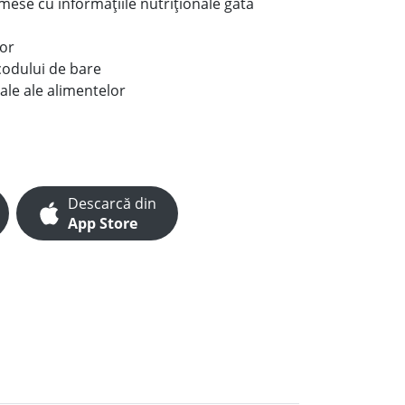
e mese cu informațiile nutriționale gata
lor
codului de bare
ale ale alimentelor
Descarcă din
App Store