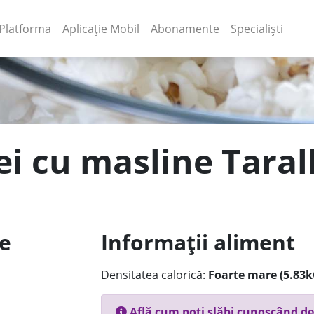
(current)
(current)
Platforma
Aplicație Mobil
Abonamente
Specialiști
ei cu masline Tarall
le
Informații aliment
Densitatea calorică:
Foarte mare (5.83k
Află cum poți slăbi cunoscând de