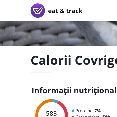
eat & track
Calorii Covrig
Informații nutriționa
Proteine:
7%
583
Carbohidrați:
58%