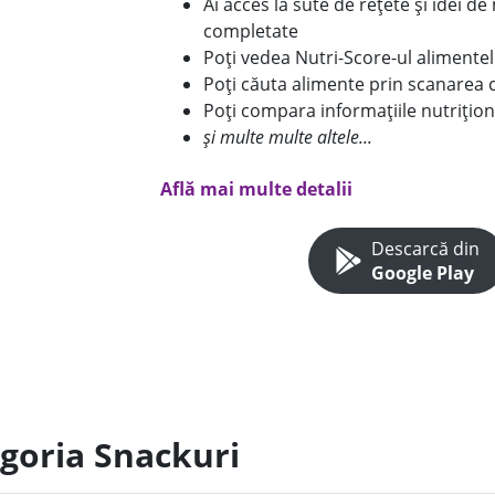
Ai acces la sute de rețete și idei d
completate
Poți vedea Nutri-Score-ul alimente
Poți căuta alimente prin scanarea 
Poți compara informațiile nutrițion
și multe multe altele...
Află mai multe detalii
Descarcă din
Google Play
egoria Snackuri