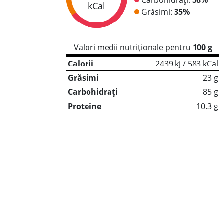
kCal
Grăsimi:
35%
Valori medii nutriționale pentru
100 g
Calorii
2439 kj / 583 kCal
Grăsimi
23 g
Carbohidrați
85 g
Proteine
10.3 g