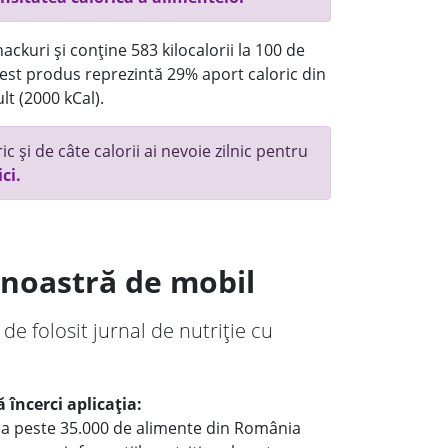
ackuri și conține 583 kilocalorii la 100 de
st produs reprezintă 29% aport caloric din
lt (2000 kCal).
c și de câte calorii ai nevoie zilnic pentru
ici.
a noastră de mobil
 de folosit jurnal de nutriție cu
 încerci aplicația:
le a peste 35.000 de alimente din România