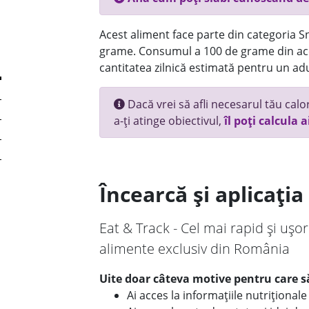
Acest aliment face parte din categoria Sn
grame. Consumul a 100 de grame din ace
cantitatea zilnică estimată pentru un adu
Dacă vrei să afli necesarul tău calori
a-ți atinge obiectivul,
îl poți calcula a
Încearcă și aplicați
Eat & Track - Cel mai rapid și ușor
alimente exclusiv din România
Uite doar câteva motive pentru care să
Ai acces la informațiile nutriționa