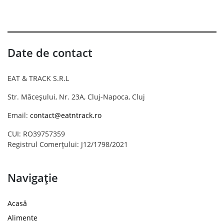
Date de contact
EAT & TRACK S.R.L
Str. Măceșului, Nr. 23A, Cluj-Napoca, Cluj
Email:
contact@eatntrack.ro
CUI: RO39757359
Registrul Comerțului: J12/1798/2021
Navigație
Acasă
Alimente