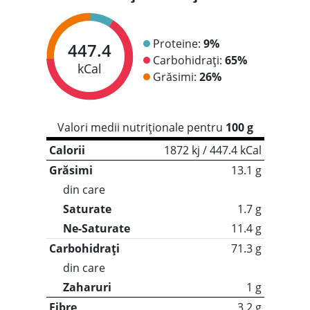
Proteine:
9%
447.4
Carbohidrați:
65%
kCal
Grăsimi:
26%
Valori medii nutriționale pentru
100 g
Calorii
1872 kj / 447.4 kCal
Grăsimi
13.1 g
din care
Saturate
1.7 g
Ne-Saturate
11.4 g
Carbohidrați
71.3 g
din care
Zaharuri
1 g
Fibre
3.2 g