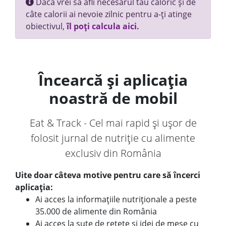
Dacă vrei să afli necesarul tău caloric și de
câte calorii ai nevoie zilnic pentru a-ți atinge
obiectivul,
îl poți calcula aici.
Încearcă și aplicația
noastră de mobil
Eat & Track - Cel mai rapid și ușor de
folosit jurnal de nutriție cu alimente
exclusiv din România
Uite doar câteva motive pentru care să încerci
aplicația:
Ai acces la informațiile nutriționale a peste
35.000 de alimente din România
Ai acces la sute de rețete și idei de mese cu