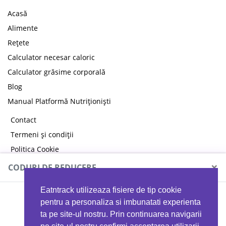
Acasă
Alimente
Rețete
Calculator necesar caloric
Calculator grăsime corporală
Blog
Manual Platformă Nutriționiști
Contact
Termeni și condiții
Politica Cookie
Politica de confidențialitate
×
CODURI DE REDUCERE
Eatntrack utilizeaza fisiere de tip cookie
MYPROTEIN
pentru a personaliza si imbunatati experienta
ta pe site-ul nostru. Prin continuarea navigarii