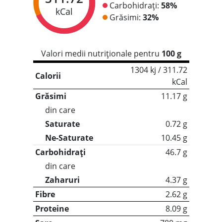
Carbohidrați:
58%
kCal
Grăsimi:
32%
Valori medii nutriționale pentru
100 g
1304 kj / 311.72
Calorii
kCal
Grăsimi
11.17 g
din care
Saturate
0.72 g
Ne-Saturate
10.45 g
Carbohidrați
46.7 g
din care
Zaharuri
4.37 g
Fibre
2.62 g
Proteine
8.09 g