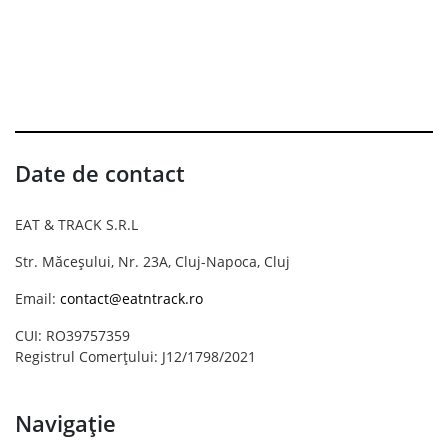
Date de contact
EAT & TRACK S.R.L
Str. Măceșului, Nr. 23A, Cluj-Napoca, Cluj
Email:
contact@eatntrack.ro
CUI: RO39757359
Registrul Comerțului: J12/1798/2021
Navigație