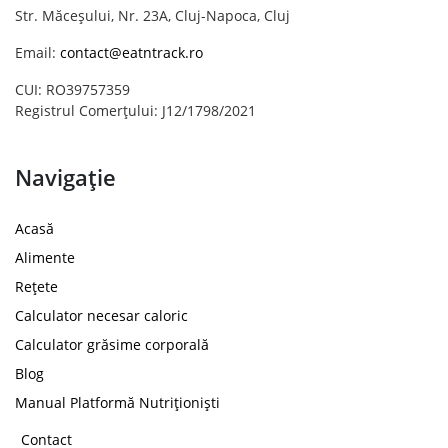
Str. Măceșului, Nr. 23A, Cluj-Napoca, Cluj
Email:
contact@eatntrack.ro
CUI: RO39757359
Registrul Comerțului: J12/1798/2021
Navigație
Acasă
Alimente
Rețete
Calculator necesar caloric
Calculator grăsime corporală
Blog
Manual Platformă Nutriționiști
Contact