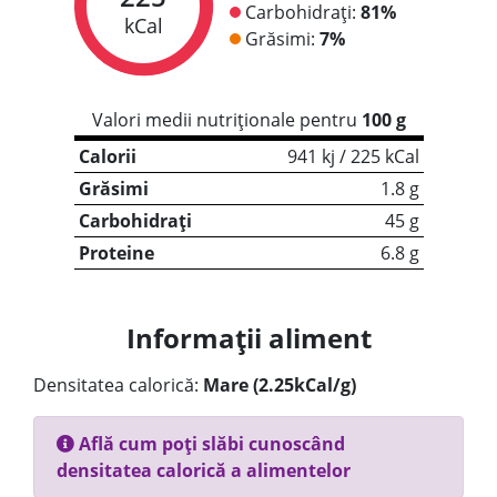
Carbohidrați:
81%
kCal
Grăsimi:
7%
Valori medii nutriționale pentru
100 g
Calorii
941 kj / 225 kCal
Grăsimi
1.8 g
Carbohidrați
45 g
Proteine
6.8 g
Informații aliment
Densitatea calorică:
Mare (2.25kCal/g)
Află cum poți slăbi cunoscând
densitatea calorică a alimentelor