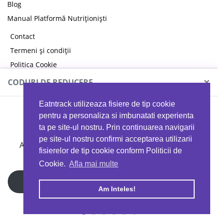
Blog
Manual Platformă Nutriționiști
Contact
Termeni și condiții
Politica Cookie
Politica de confidențialitate
×
CODURI DE REDUCERE
Eatntrack utilizeaza fisiere de tip cookie
MYPROTEIN
pentru a personaliza si imbunatati experienta
ta pe site-ul nostru. Prin continuarea navigarii
pe site-ul nostru confirmi acceptarea utilizarii
Ai
40%
reducere la orice comandă folosind codul
fisierelor de tip cookie conform Politicii de
EATTRACK
Cookie.
Afla mai multe
Profită acum
Am Inteles!
Copyright © 2026 EAT & TRACK S.R.L