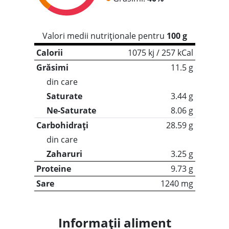
Valori medii nutriționale pentru
100 g
Calorii
1075 kj / 257 kCal
Grăsimi
11.5 g
din care
Saturate
3.44 g
Ne-Saturate
8.06 g
Carbohidrați
28.59 g
din care
Zaharuri
3.25 g
Proteine
9.73 g
Sare
1240 mg
Informații aliment