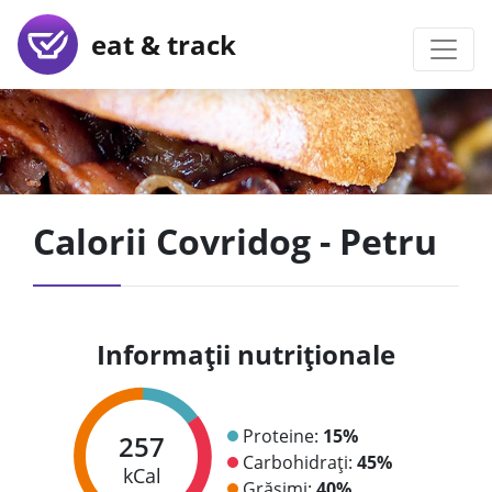
eat & track
Calorii Covridog - Petru
Informații nutriționale
Proteine:
15%
257
Carbohidrați:
45%
kCal
Grăsimi:
40%