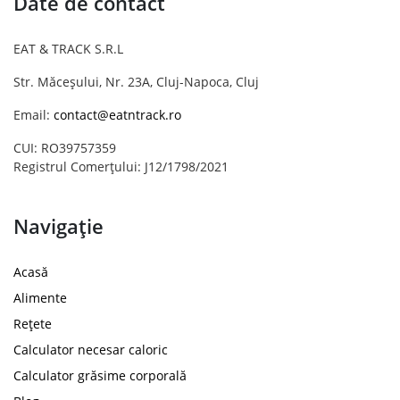
Date de contact
EAT & TRACK S.R.L
Str. Măceșului, Nr. 23A, Cluj-Napoca, Cluj
Email:
contact@eatntrack.ro
CUI: RO39757359
Registrul Comerțului: J12/1798/2021
Navigație
Acasă
Alimente
Rețete
Calculator necesar caloric
Calculator grăsime corporală