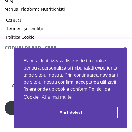
Blog
Manual Platformă Nutriționiști
Contact
Termeni și condiții
Politica Cookie
Politica de confidențialitate
×
CODURI DE REDUCERE
Eatntrack utilizeaza fisiere de tip cookie
MYPROTEIN
pentru a personaliza si imbunatati experienta
ta pe site-ul nostru. Prin continuarea navigarii
pe site-ul nostru confirmi acceptarea utilizarii
Ai
40%
reducere la orice comandă folosind codul
fisierelor de tip cookie conform Politicii de
EATTRACK
Cookie.
Afla mai multe
Profită acum
Am Inteles!
Copyright © 2026 EAT & TRACK S.R.L