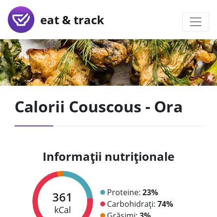
eat & track
Calorii Couscous - Ora
Informații nutriționale
Proteine:
23%
361
Carbohidrați:
74%
kCal
Grăsimi:
3%