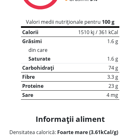
Valori medii nutriționale pentru
100 g
Calorii
1510 kj / 361 kCal
Grăsimi
1.6 g
din care
Saturate
1.6 g
Carbohidrați
74 g
Fibre
3.3 g
Proteine
23 g
Sare
4 mg
Informații aliment
Densitatea calorică:
Foarte mare (3.61kCal/g)