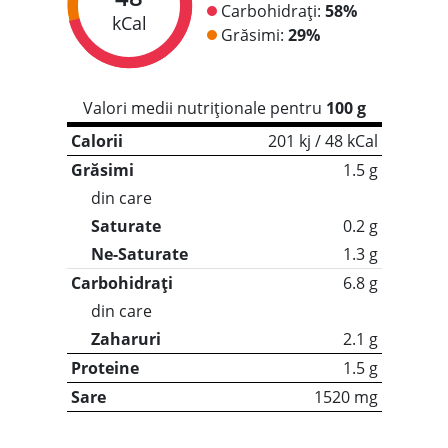
Carbohidrați:
58%
kCal
Grăsimi:
29%
Valori medii nutriționale pentru
100 g
Calorii
201 kj / 48 kCal
Grăsimi
1.5 g
din care
Saturate
0.2 g
Ne-Saturate
1.3 g
Carbohidrați
6.8 g
din care
Zaharuri
2.1 g
Proteine
1.5 g
Sare
1520 mg