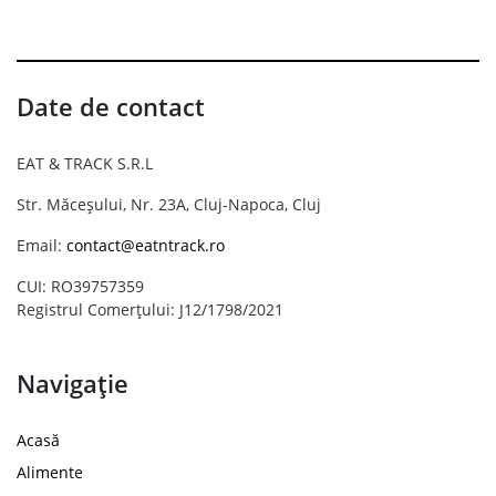
Date de contact
EAT & TRACK S.R.L
Str. Măceșului, Nr. 23A, Cluj-Napoca, Cluj
Email:
contact@eatntrack.ro
CUI: RO39757359
Registrul Comerțului: J12/1798/2021
Navigație
Acasă
Alimente