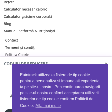
Rețete
Calculator necesar caloric
Calculator grăsime corporală
Blog
Manual Platformă Nutriționiști
Contact
Termeni și condiții
Politica Cookie
Politica de confidențialitate
×
CODURI DE REDUCERE
Eatntrack utilizeaza fisiere de tip cookie
MYPROTEIN
pentru a personaliza si imbunatati experienta
ta pe site-ul nostru. Prin continuarea navigarii
pe site-ul nostru confirmi acceptarea utilizarii
Ai
40%
reducere la orice comandă folosind codul
fisierelor de tip cookie conform Politicii de
EATTRACK
Cookie.
Afla mai multe