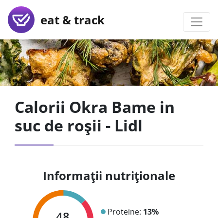
eat & track
Calorii Okra Bame in
suc de roșii - Lidl
Informații nutriționale
Proteine:
13%
48