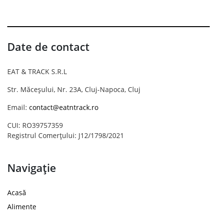
Date de contact
EAT & TRACK S.R.L
Str. Măceșului, Nr. 23A, Cluj-Napoca, Cluj
Email:
contact@eatntrack.ro
CUI: RO39757359
Registrul Comerțului: J12/1798/2021
Navigație
Acasă
Alimente