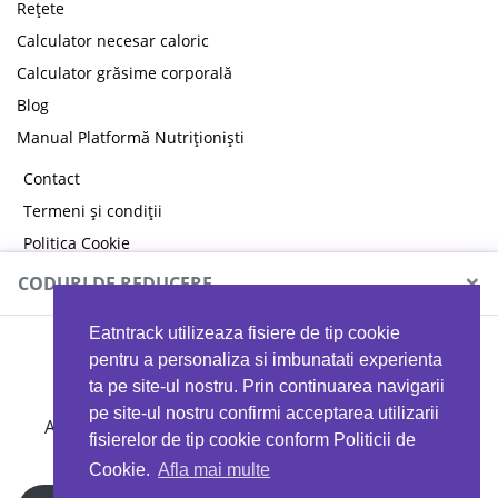
Rețete
Calculator necesar caloric
Calculator grăsime corporală
Blog
Manual Platformă Nutriționiști
Contact
Termeni și condiții
Politica Cookie
Politica de confidențialitate
×
CODURI DE REDUCERE
Eatntrack utilizeaza fisiere de tip cookie
MYPROTEIN
pentru a personaliza si imbunatati experienta
ta pe site-ul nostru. Prin continuarea navigarii
pe site-ul nostru confirmi acceptarea utilizarii
Ai
40%
reducere la orice comandă folosind codul
fisierelor de tip cookie conform Politicii de
EATTRACK
Cookie.
Afla mai multe