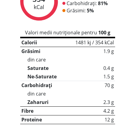
Carbohidrați:
81%
kCal
Grăsimi:
5%
Valori medii nutriționale pentru
100 g
Calorii
1481 kj / 354 kCal
Grăsimi
1.9 g
din care
Saturate
0.4 g
Ne-Saturate
1.5 g
Carbohidrați
70 g
din care
Zaharuri
2.3 g
Fibre
4.2 g
Proteine
12 g