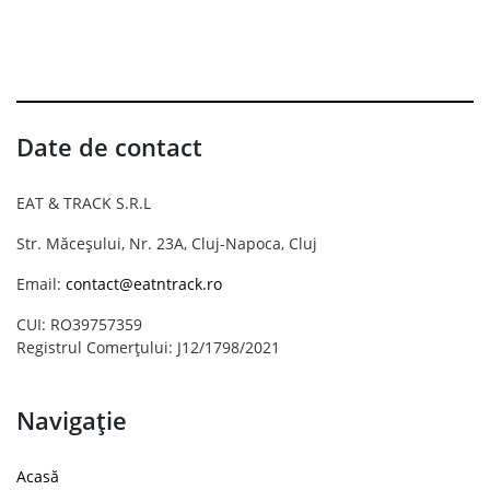
Date de contact
EAT & TRACK S.R.L
Str. Măceșului, Nr. 23A, Cluj-Napoca, Cluj
Email:
contact@eatntrack.ro
CUI: RO39757359
Registrul Comerțului: J12/1798/2021
Navigație
Acasă