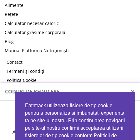
Alimente
Rețete
Calculator necesar caloric
Calculator grăsime corporală
Blog
Manual Platformă Nutriționiști
Contact
Termeni și condiții
Politica Cookie
Politica de confidențialitate
×
CODURI DE REDUCERE
Eatntrack utilizeaza fisiere de tip cookie
MYPROTEIN
pentru a personaliza si imbunatati experienta
ta pe site-ul nostru. Prin continuarea navigarii
pe site-ul nostru confirmi acceptarea utilizarii
Ai
40%
reducere la orice comandă folosind codul
fisierelor de tip cookie conform Politicii de
EATTRACK