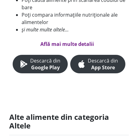
Poți căuta alimente prin scanarea codului de
bare
Poți compara informațiile nutriționale ale
alimentelor
și multe multe altele...
Află mai multe detalii
Descarcă din
Descarcă din
Google Play
App Store
Alte alimente din categoria
Altele