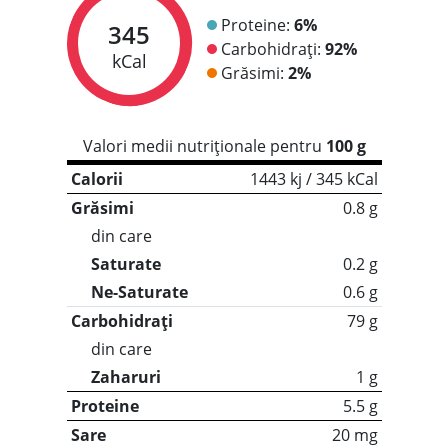
Proteine:
6%
345
Carbohidrați:
92%
kCal
Grăsimi:
2%
Valori medii nutriționale pentru
100 g
Calorii
1443 kj / 345 kCal
Grăsimi
0.8 g
din care
Saturate
0.2 g
Ne-Saturate
0.6 g
Carbohidrați
79 g
din care
Zaharuri
1 g
Proteine
5.5 g
Sare
20 mg