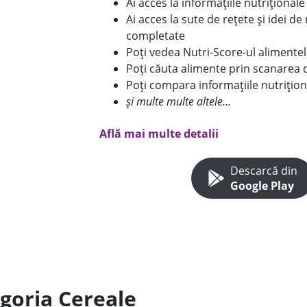
Ai acces la informațiile nutriționa
Ai acces la sute de rețete și idei d
completate
Poți vedea Nutri-Score-ul alimente
Poți căuta alimente prin scanarea 
Poți compara informațiile nutrițion
și multe multe altele...
Află mai multe detalii
Descarcă din
Google Play
egoria Cereale