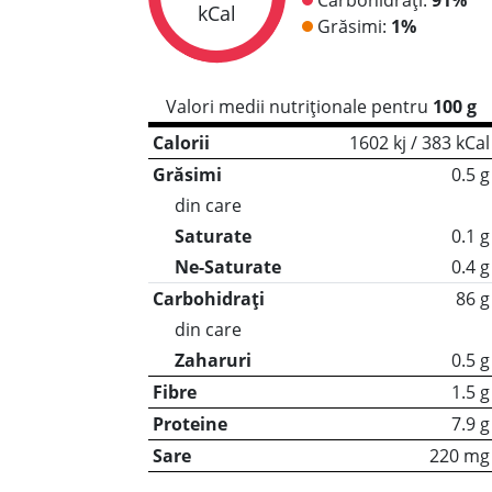
kCal
Grăsimi:
1%
Valori medii nutriționale pentru
100 g
Calorii
1602 kj / 383 kCal
Grăsimi
0.5 g
din care
Saturate
0.1 g
Ne-Saturate
0.4 g
Carbohidrați
86 g
din care
Zaharuri
0.5 g
Fibre
1.5 g
Proteine
7.9 g
Sare
220 mg