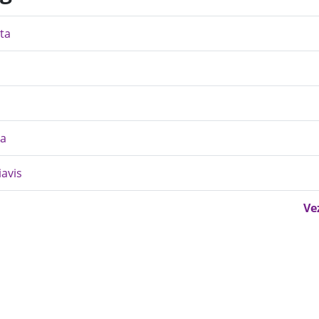
ta
la
iavis
Ve