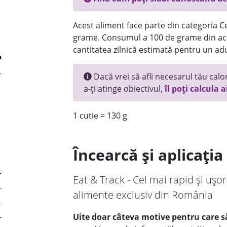
Acest aliment face parte din categoria Ce
grame. Consumul a 100 de grame din ace
cantitatea zilnică estimată pentru un adu
Dacă vrei să afli necesarul tău calori
a-ți atinge obiectivul,
îl poți calcula a
1 cutie = 130 g
Încearcă și aplicați
Eat & Track - Cel mai rapid și ușor
alimente exclusiv din România
Uite doar câteva motive pentru care să