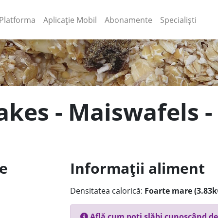
(current)
(current)
Platforma
Aplicație Mobil
Abonamente
Specialiști
akes - Maiswafels -
le
Informații aliment
Densitatea calorică:
Foarte mare (3.83k
Află cum poți slăbi cunoscând de