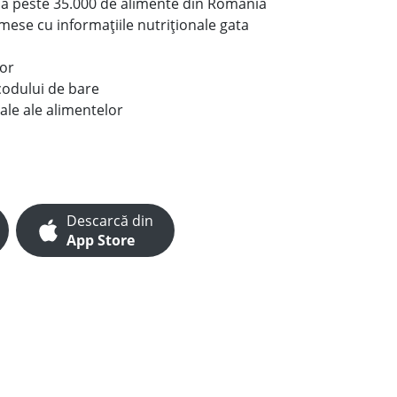
le a peste 35.000 de alimente din România
e mese cu informațiile nutriționale gata
lor
codului de bare
ale ale alimentelor
Descarcă din
App Store