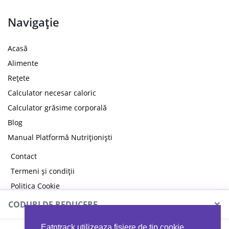
Navigație
Acasă
Alimente
Rețete
Calculator necesar caloric
Calculator grăsime corporală
Blog
Manual Platformă Nutriționiști
Contact
Termeni și condiții
Politica Cookie
Politica de confidențialitate
×
CODURI DE REDUCERE
Eatntrack utilizeaza fisiere de tip cookie