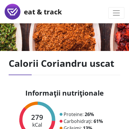
eat & track
Calorii Coriandru uscat
Informații nutriționale
Proteine:
26%
279
Carbohidrați:
61%
kCal
Grăsimi:
13%