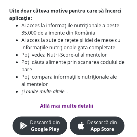
Uite doar câteva motive pentru care să încerci
aplicația:
Ai acces la informațiile nutriționale a peste
35.000 de alimente din România
Ai acces la sute de rețete și idei de mese cu
informațiile nutriționale gata completate
Poți vedea Nutri-Score-ul alimentelor
Poți căuta alimente prin scanarea codului de
bare
Poți compara informațiile nutriționale ale
alimentelor
și multe multe altele...
Află mai multe detalii
Descarcă din
Descarcă din
Google Play
App Store