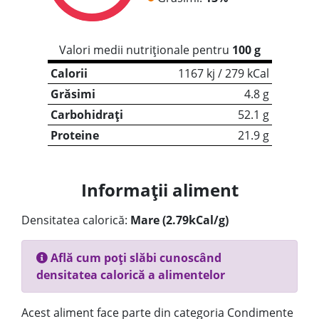
Valori medii nutriționale pentru
100 g
Calorii
1167 kj / 279 kCal
Grăsimi
4.8 g
Carbohidrați
52.1 g
Proteine
21.9 g
Informații aliment
Densitatea calorică:
Mare (2.79kCal/g)
Află cum poți slăbi cunoscând
densitatea calorică a alimentelor
Acest aliment face parte din categoria Condimente