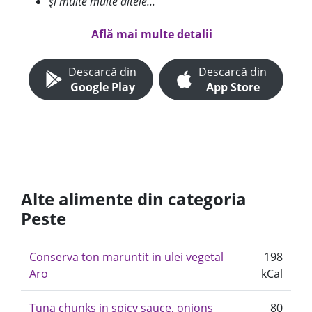
și multe multe altele...
Află mai multe detalii
Descarcă din
Descarcă din
Google Play
App Store
Alte alimente din categoria
Peste
Conserva ton maruntit in ulei vegetal
198
Aro
kCal
Tuna chunks in spicy sauce, onions
80