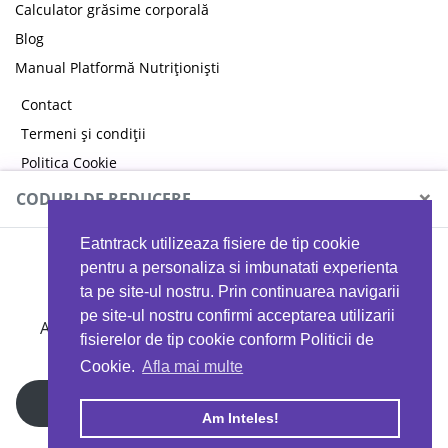
Calculator grăsime corporală
Blog
Manual Platformă Nutriționiști
Contact
Termeni și condiții
Politica Cookie
Politica de confidențialitate
×
CODURI DE REDUCERE
Eatntrack utilizeaza fisiere de tip cookie
MYPROTEIN
pentru a personaliza si imbunatati experienta
ta pe site-ul nostru. Prin continuarea navigarii
pe site-ul nostru confirmi acceptarea utilizarii
Ai
40%
reducere la orice comandă folosind codul
fisierelor de tip cookie conform Politicii de
EATTRACK
Cookie.
Afla mai multe
Profită acum
Am Inteles!
Copyright © 2026 EAT & TRACK S.R.L