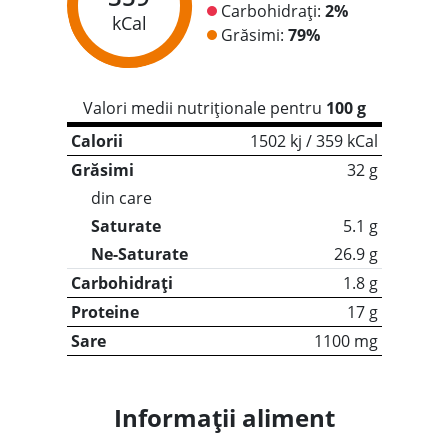
Carbohidrați:
2%
kCal
Grăsimi:
79%
Valori medii nutriționale pentru
100 g
Calorii
1502 kj / 359 kCal
Grăsimi
32 g
din care
Saturate
5.1 g
Ne-Saturate
26.9 g
Carbohidrați
1.8 g
Proteine
17 g
Sare
1100 mg
Informații aliment