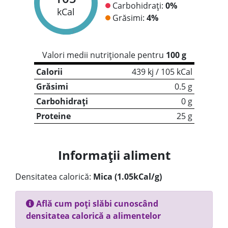
Carbohidrați:
0%
kCal
Grăsimi:
4%
Valori medii nutriționale pentru
100 g
Calorii
439 kj / 105 kCal
Grăsimi
0.5 g
Carbohidrați
0 g
Proteine
25 g
Informații aliment
Densitatea calorică:
Mica (1.05kCal/g)
Află cum poți slăbi cunoscând
densitatea calorică a alimentelor