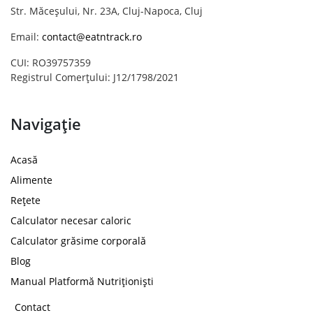
Str. Măceșului, Nr. 23A, Cluj-Napoca, Cluj
Email:
contact@eatntrack.ro
CUI: RO39757359
Registrul Comerțului: J12/1798/2021
Navigație
Acasă
Alimente
Rețete
Calculator necesar caloric
Calculator grăsime corporală
Blog
Manual Platformă Nutriționiști
Contact