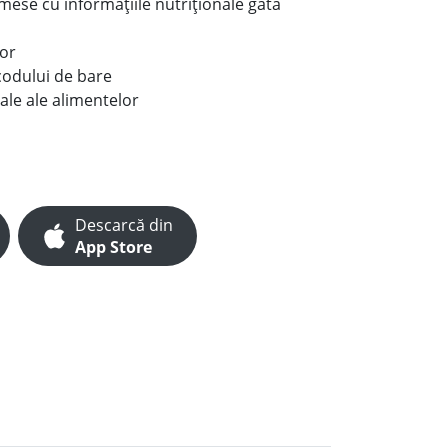
e mese cu informațiile nutriționale gata
lor
codului de bare
ale ale alimentelor
Descarcă din
App Store