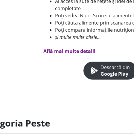
Ai acces la sute de rețete și idei d
completate
Poți vedea Nutri-Score-ul alimente
Poți căuta alimente prin scanarea 
Poți compara informațiile nutrițion
și multe multe altele...
Află mai multe detalii
Descarcă din
Google Play
egoria Peste