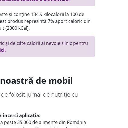
te și conține 134.9 kilocalorii la 100 de
st produs reprezintă 7% aport caloric din
lt (2000 kCal).
c și de câte calorii ai nevoie zilnic pentru
ici.
a noastră de mobil
 de folosit jurnal de nutriție cu
 încerci aplicația:
le a peste 35.000 de alimente din România