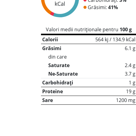
kCal
Grăsimi:
41%
Valori medii nutriționale pentru
100 g
Calorii
564 kj / 134.9 kCal
Grăsimi
6.1 g
din care
Saturate
2.4 g
Ne-Saturate
3.7 g
Carbohidrați
1 g
Proteine
19 g
Sare
1200 mg