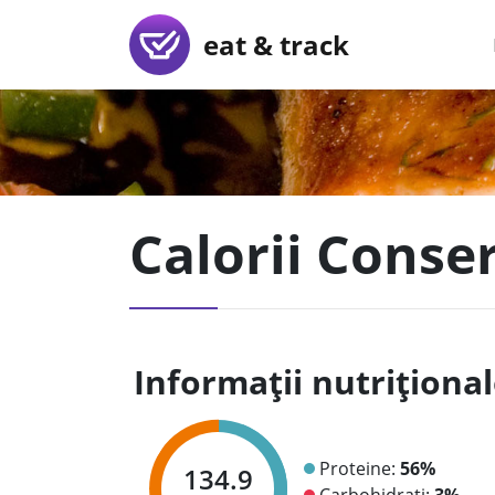
eat & track
Calorii Conse
Informații nutriționa
Proteine:
56%
134.9
Carbohidrați:
3%