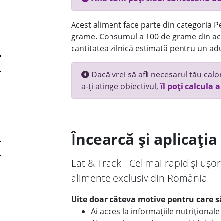
Acest aliment face parte din categoria Pes
grame. Consumul a 100 de grame din ace
cantitatea zilnică estimată pentru un adu
Dacă vrei să afli necesarul tău calori
a-ți atinge obiectivul,
îl poți calcula a
Încearcă și aplicați
Eat & Track - Cel mai rapid și ușor
alimente exclusiv din România
Uite doar câteva motive pentru care să
Ai acces la informațiile nutriționa