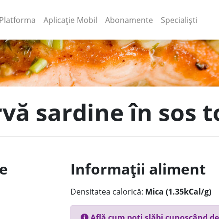
(current)
(current)
Platforma
Aplicație Mobil
Abonamente
Specialiști
rvă sardine în sos
le
Informații aliment
Densitatea calorică:
Mica (1.35kCal/g)
Află cum poți slăbi cunoscând de