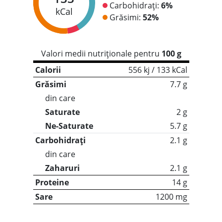
Carbohidrați:
6%
kCal
Grăsimi:
52%
Valori medii nutriționale pentru
100 g
Calorii
556 kj / 133 kCal
Grăsimi
7.7 g
din care
Saturate
2 g
Ne-Saturate
5.7 g
Carbohidrați
2.1 g
din care
Zaharuri
2.1 g
Proteine
14 g
Sare
1200 mg