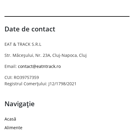
Date de contact
EAT & TRACK S.R.L
Str. Măceșului, Nr. 23A, Cluj-Napoca, Cluj
Email:
contact@eatntrack.ro
CUI: RO39757359
Registrul Comerțului: J12/1798/2021
Navigație
Acasă
Alimente