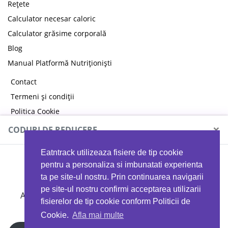
Rețete
Calculator necesar caloric
Calculator grăsime corporală
Blog
Manual Platformă Nutriționiști
Contact
Termeni și condiții
Politica Cookie
Politica de confidențialitate
×
CODURI DE REDUCERE
Eatntrack utilizeaza fisiere de tip cookie
MYPROTEIN
pentru a personaliza si imbunatati experienta
ta pe site-ul nostru. Prin continuarea navigarii
pe site-ul nostru confirmi acceptarea utilizarii
Ai
40%
reducere la orice comandă folosind codul
fisierelor de tip cookie conform Politicii de
EATTRACK
Cookie.
Afla mai multe