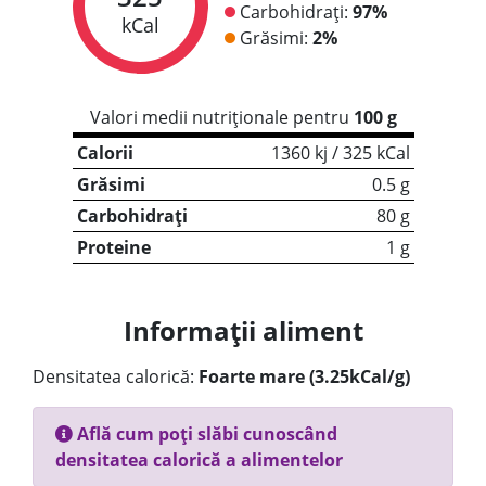
Carbohidrați:
97%
kCal
Grăsimi:
2%
Valori medii nutriționale pentru
100 g
Calorii
1360 kj / 325 kCal
Grăsimi
0.5 g
Carbohidrați
80 g
Proteine
1 g
Informații aliment
Densitatea calorică:
Foarte mare (3.25kCal/g)
Află cum poți slăbi cunoscând
densitatea calorică a alimentelor