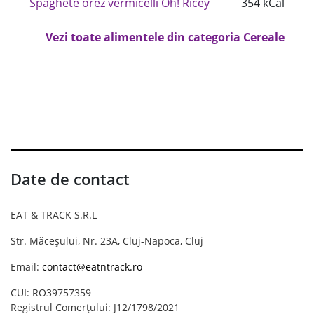
Spaghete orez vermicelli Oh! Ricey
354 kCal
Vezi toate alimentele din categoria Cereale
Date de contact
EAT & TRACK S.R.L
Str. Măceșului, Nr. 23A, Cluj-Napoca, Cluj
Email:
contact@eatntrack.ro
CUI: RO39757359
Registrul Comerțului: J12/1798/2021