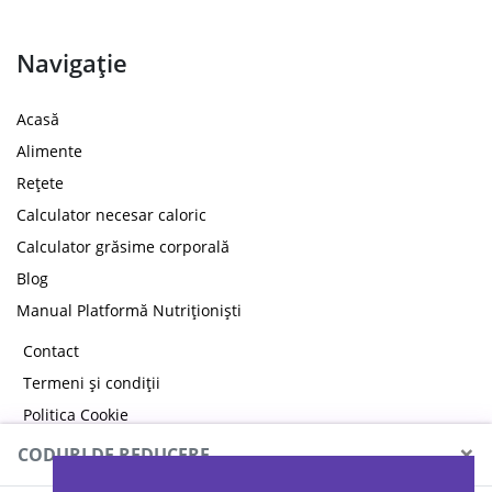
Navigație
Acasă
Alimente
Rețete
Calculator necesar caloric
Calculator grăsime corporală
Blog
Manual Platformă Nutriționiști
Contact
Termeni și condiții
Politica Cookie
Politica de confidențialitate
×
CODURI DE REDUCERE