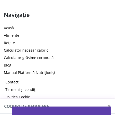
Navigație
Acasă
Alimente
Rețete
Calculator necesar caloric
Calculator grăsime corporală
Blog
Manual Platformă Nutriționiști
Contact
Termeni și condiții
Politica Cookie
Politica de confidențialitate
×
CODURI DE REDUCERE