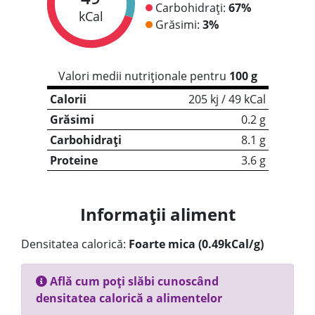
Carbohidrați:
67%
kCal
Grăsimi:
3%
Valori medii nutriționale pentru
100 g
Calorii
205 kj / 49 kCal
Grăsimi
0.2 g
Carbohidrați
8.1 g
Proteine
3.6 g
Informații aliment
Densitatea calorică:
Foarte mica (0.49kCal/g)
Află cum poți slăbi cunoscând
densitatea calorică a alimentelor