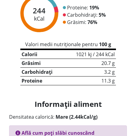
Proteine:
19%
244
Carbohidrați:
5%
kCal
Grăsimi:
76%
Valori medii nutriționale pentru
100 g
Calorii
1021 kj / 244 kCal
Grăsimi
20.7 g
Carbohidrați
3.2 g
Proteine
11.3 g
Informații aliment
Densitatea calorică:
Mare (2.44kCal/g)
Află cum poți slăbi cunoscând