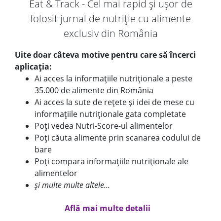
Eat & Track - Cel mai rapid și ușor de
folosit jurnal de nutriție cu alimente
exclusiv din România
Uite doar câteva motive pentru care să încerci
aplicația:
Ai acces la informațiile nutriționale a peste
35.000 de alimente din România
Ai acces la sute de rețete și idei de mese cu
informațiile nutriționale gata completate
Poți vedea Nutri-Score-ul alimentelor
Poți căuta alimente prin scanarea codului de
bare
Poți compara informațiile nutriționale ale
alimentelor
și multe multe altele...
Află mai multe detalii