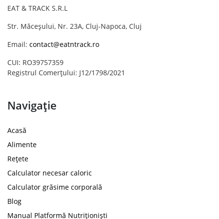
EAT & TRACK S.R.L
Str. Măceșului, Nr. 23A, Cluj-Napoca, Cluj
Email:
contact@eatntrack.ro
CUI: RO39757359
Registrul Comerțului: J12/1798/2021
Navigație
Acasă
Alimente
Rețete
Calculator necesar caloric
Calculator grăsime corporală
Blog
Manual Platformă Nutriționiști