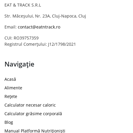
EAT & TRACK S.R.L
Str. Măceșului, Nr. 23A, Cluj-Napoca, Cluj
Email:
contact@eatntrack.ro
CUI: RO39757359
Registrul Comerțului: J12/1798/2021
Navigație
Acasă
Alimente
Rețete
Calculator necesar caloric
Calculator grăsime corporală
Blog
Manual Platformă Nutriționiști