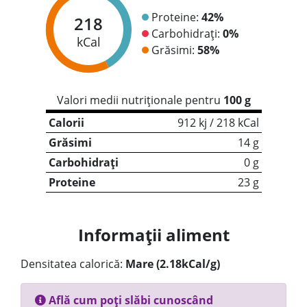
Proteine:
42%
218
Carbohidrați:
0%
kCal
Grăsimi:
58%
Valori medii nutriționale pentru
100 g
Calorii
912 kj / 218 kCal
Grăsimi
14 g
Carbohidrați
0 g
Proteine
23 g
Informații aliment
Densitatea calorică:
Mare (2.18kCal/g)
Află cum poți slăbi cunoscând