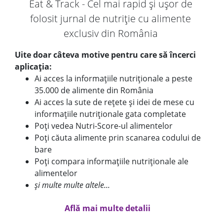
Eat & Track - Cel mai rapid și ușor de
folosit jurnal de nutriție cu alimente
exclusiv din România
Uite doar câteva motive pentru care să încerci
aplicația:
Ai acces la informațiile nutriționale a peste
35.000 de alimente din România
Ai acces la sute de rețete și idei de mese cu
informațiile nutriționale gata completate
Poți vedea Nutri-Score-ul alimentelor
Poți căuta alimente prin scanarea codului de
bare
Poți compara informațiile nutriționale ale
alimentelor
și multe multe altele...
Află mai multe detalii