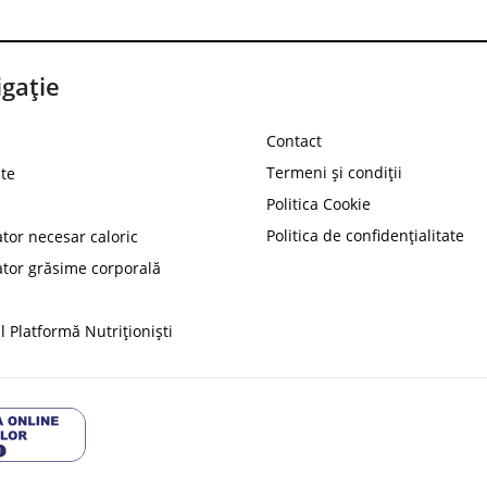
gație
Contact
Termeni și condiții
te
Politica Cookie
Politica de confidențialitate
ator necesar caloric
PROT
ator grăsime corporală
Ai
10%
reducere la
folosind codul
 Platformă Nutriționiști
Profită 