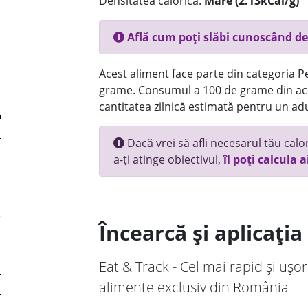
Densitatea calorică:
Mare (2.13kCal/g)
Află cum poți slăbi cunoscând de
Acest aliment face parte din categoria Pes
grame. Consumul a 100 de grame din ace
cantitatea zilnică estimată pentru un adu
Dacă vrei să afli necesarul tău calori
a-ți atinge obiectivul,
îl poți calcula a
Încearcă și aplicați
Eat & Track - Cel mai rapid și ușor
alimente exclusiv din România