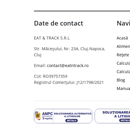
Date de contact
Navi
EAT & TRACK S.R.L
Acasă
Alimen
Str. Măceșului, Nr. 23A, Cluj-Napoca,
Cluj
Rețete
Calcul
Email:
contact@eatntrack.ro
Calcul
CUI: RO39757359
Blog
Registrul Comerțului: J12/1798/2021
Manual