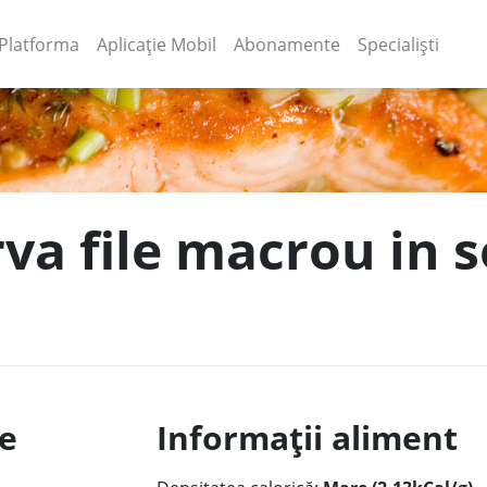
(current)
(current)
Platforma
Aplicație Mobil
Abonamente
Specialiști
rva file macrou in 
le
Informații aliment