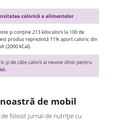
nsitatea calorică a alimentelor
te și conține 213 kilocalorii la 100 de
st produs reprezintă 11% aport caloric din
lt (2000 kCal).
c și de câte calorii ai nevoie zilnic pentru
ici.
a noastră de mobil
 de folosit jurnal de nutriție cu