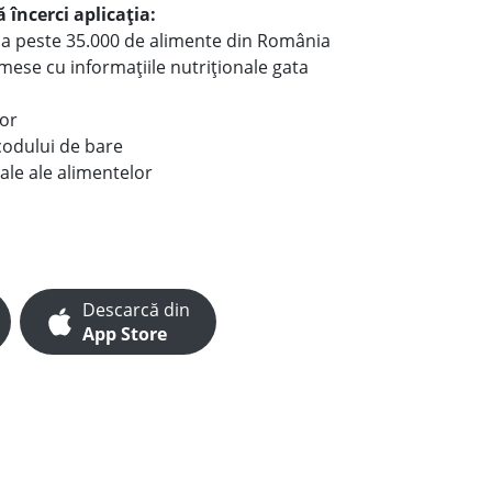
 încerci aplicația:
le a peste 35.000 de alimente din România
e mese cu informațiile nutriționale gata
lor
codului de bare
ale ale alimentelor
Descarcă din
App Store