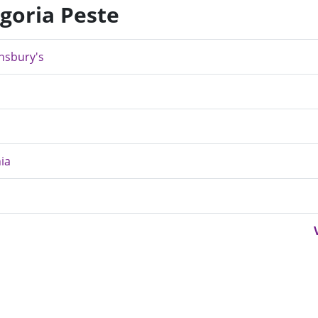
egoria Peste
insbury's
ia