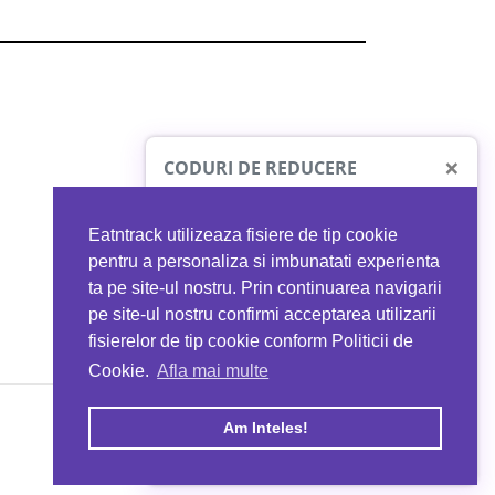
×
CODURI DE REDUCERE
Eatntrack utilizeaza fisiere de tip cookie
O41
MYPROTEIN
pentru a personaliza si imbunatati experienta
ta pe site-ul nostru. Prin continuarea navigarii
 orice comandă
Ai
40%
reducere la orice comandă
pe site-ul nostru confirmi acceptarea utilizarii
EATNTRACK
folosind codul
EATTRACK
fisierelor de tip cookie conform Politicii de
Cookie.
Afla mai multe
acum
Profită acum
Am Inteles!
Copyright © 2026 EAT & TRACK S.R.L