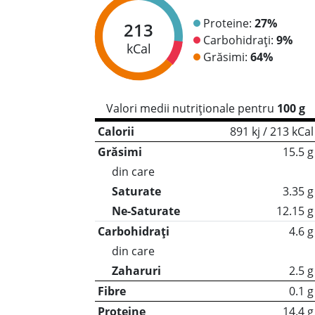
Proteine:
27%
213
Carbohidrați:
9%
kCal
Grăsimi:
64%
Valori medii nutriționale pentru
100 g
Calorii
891 kj / 213 kCal
Grăsimi
15.5 g
din care
Saturate
3.35 g
Ne-Saturate
12.15 g
Carbohidrați
4.6 g
din care
Zaharuri
2.5 g
Fibre
0.1 g
Proteine
14.4 g