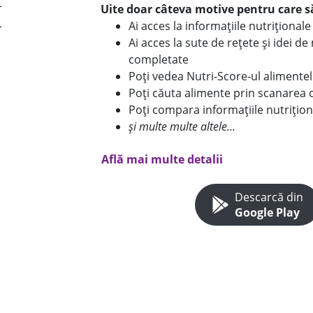
Uite doar câteva motive pentru care să
Ai acces la informațiile nutriționa
Ai acces la sute de rețete și idei d
completate
Poți vedea Nutri-Score-ul alimente
Poți căuta alimente prin scanarea 
Poți compara informațiile nutrițion
și multe multe altele...
Află mai multe detalii
Descarcă din
Google Play