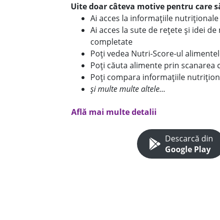
Uite doar câteva motive pentru care să
Ai acces la informațiile nutriționa
Ai acces la sute de rețete și idei d
completate
Poți vedea Nutri-Score-ul alimente
Poți căuta alimente prin scanarea 
Poți compara informațiile nutrițion
și multe multe altele...
Află mai multe detalii
Descarcă din
Google Play