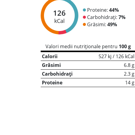
Proteine:
44%
126
Carbohidrați:
7%
kCal
Grăsimi:
49%
Valori medii nutriționale pentru
100 g
Calorii
527 kj / 126 kCal
Grăsimi
6.8 g
Carbohidrați
2.3 g
Proteine
14 g