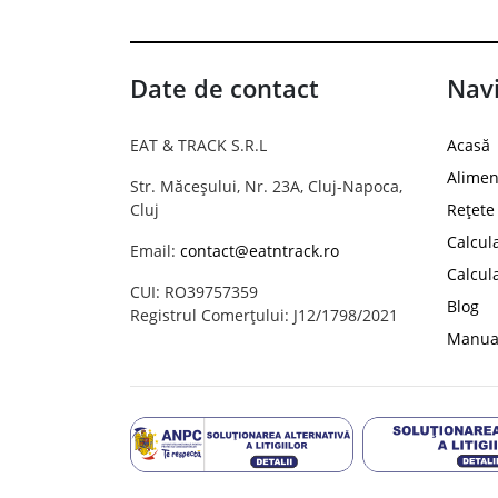
Date de contact
Navi
EAT & TRACK S.R.L
Acasă
Alimen
Str. Măceșului, Nr. 23A, Cluj-Napoca,
Cluj
Rețete
Calcul
Email:
contact@eatntrack.ro
Calcul
CUI: RO39757359
Blog
Registrul Comerțului: J12/1798/2021
Manual