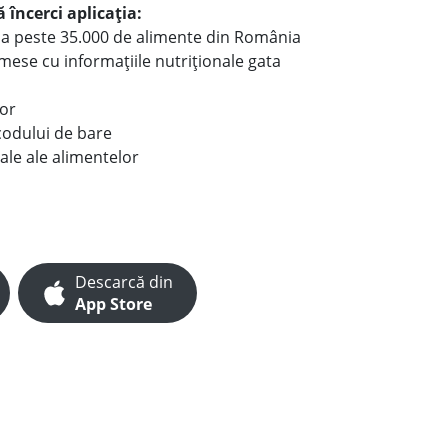
 încerci aplicația:
le a peste 35.000 de alimente din România
e mese cu informațiile nutriționale gata
lor
codului de bare
ale ale alimentelor
Descarcă din
App Store