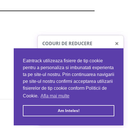
×
CODURI DE REDUCERE
Eatntrack utilizeaza fisiere de tip cookie
O41
MYPROTEIN
pentru a personaliza si imbunatati experienta
ta pe site-ul nostru. Prin continuarea navigarii
 orice comandă
Ai
40%
reducere la orice comandă
pe site-ul nostru confirmi acceptarea utilizarii
EATNTRACK
folosind codul
EATTRACK
fisierelor de tip cookie conform Politicii de
Cookie.
Afla mai multe
acum
Profită acum
Am Inteles!
Copyright © 2026 EAT & TRACK S.R.L