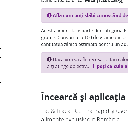
Densitatea calorică:
Mica (1.26kCal/g)
Află cum poți slăbi cunoscând de
Acest aliment face parte din categoria Pes
grame. Consumul a 100 de grame din ace
cantitatea zilnică estimată pentru un adu
Dacă vrei să afli necesarul tău calori
a-ți atinge obiectivul,
îl poți calcula a
Încearcă și aplicați
Eat & Track - Cel mai rapid și ușor
alimente exclusiv din România