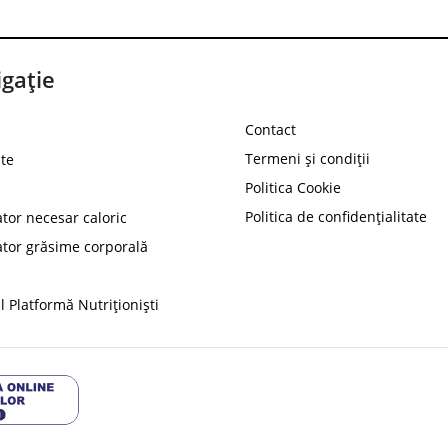
gație
Contact
Termeni și condiții
te
Politica Cookie
Politica de confidențialitate
ator necesar caloric
PROT
ator grăsime corporală
Ai
10%
reducere la
folosind codul
 Platformă Nutriționiști
Profită 