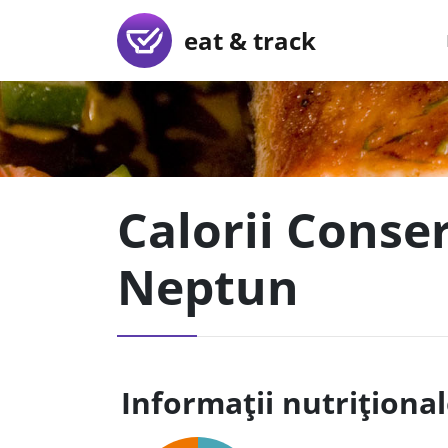
eat & track
Calorii Conser
Neptun
Informații nutriționa