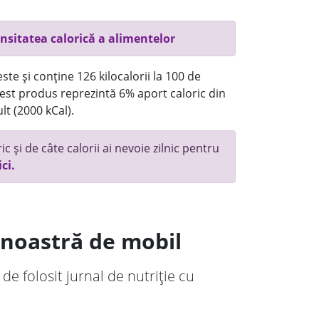
nsitatea calorică a alimentelor
te și conține 126 kilocalorii la 100 de
st produs reprezintă 6% aport caloric din
lt (2000 kCal).
c și de câte calorii ai nevoie zilnic pentru
ici.
a noastră de mobil
 de folosit jurnal de nutriție cu