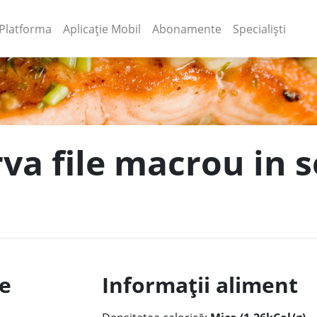
(current)
(current)
Platforma
Aplicație Mobil
Abonamente
Specialiști
va file macrou in s
le
Informații aliment