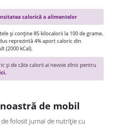
nsitatea calorică a alimentelor
ele și conține 85 kilocalorii la 100 de grame.
us reprezintă 4% aport caloric din
lt (2000 kCal).
c și de câte calorii ai nevoie zilnic pentru
ici.
a noastră de mobil
 de folosit jurnal de nutriție cu