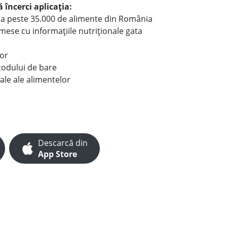
 încerci aplicația:
le a peste 35.000 de alimente din România
e mese cu informațiile nutriționale gata
lor
codului de bare
ale ale alimentelor
Descarcă din
App Store