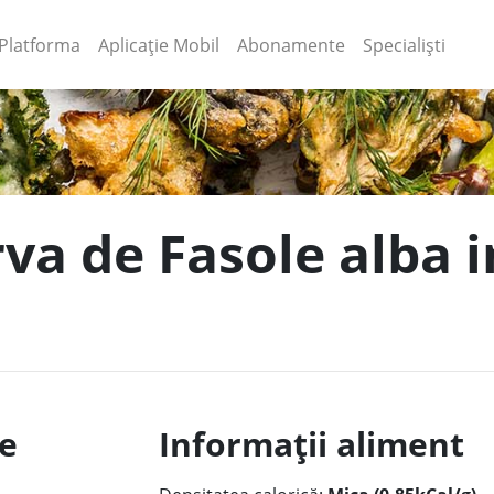
(current)
(current)
Platforma
Aplicație Mobil
Abonamente
Specialiști
va de Fasole alba in
le
Informații aliment