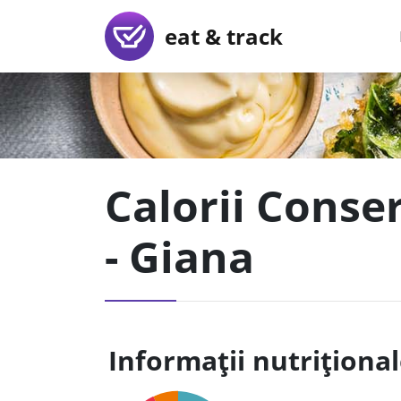
eat & track
Calorii Conser
- Giana
Informații nutriționa