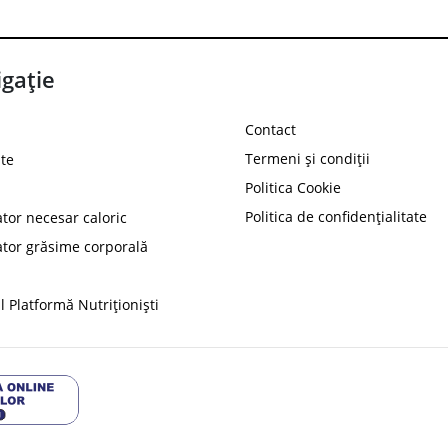
gație
Contact
Termeni și condiții
te
Politica Cookie
Politica de confidențialitate
ator necesar caloric
PROT
ator grăsime corporală
Ai
10%
reducere la
folosind codul
 Platformă Nutriționiști
Profită 