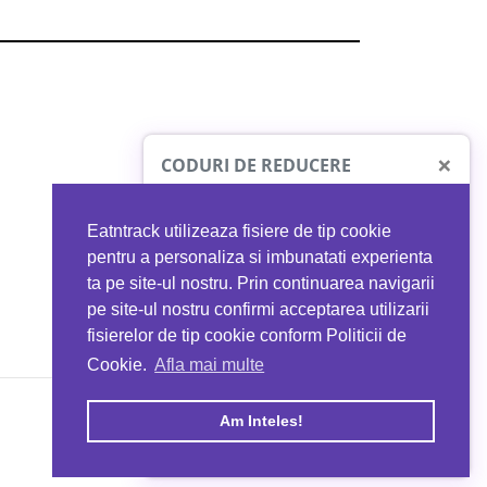
×
CODURI DE REDUCERE
Eatntrack utilizeaza fisiere de tip cookie
O41
MYPROTEIN
pentru a personaliza si imbunatati experienta
ta pe site-ul nostru. Prin continuarea navigarii
 orice comandă
Ai
40%
reducere la orice comandă
pe site-ul nostru confirmi acceptarea utilizarii
EATNTRACK
folosind codul
EATTRACK
fisierelor de tip cookie conform Politicii de
Cookie.
Afla mai multe
acum
Profită acum
Am Inteles!
Copyright © 2026 EAT & TRACK S.R.L