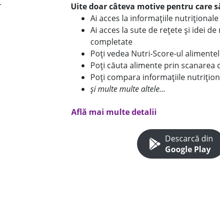
Uite doar câteva motive pentru care să
Ai acces la informațiile nutriționa
Ai acces la sute de rețete și idei d
completate
Poți vedea Nutri-Score-ul alimente
Poți căuta alimente prin scanarea 
Poți compara informațiile nutrițion
și multe multe altele...
Află mai multe detalii
Descarcă din
Google Play