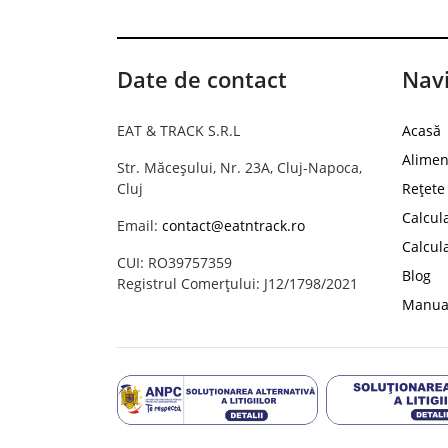
Date de contact
Navi
EAT & TRACK S.R.L
Acasă
Alimen
Str. Măceșului, Nr. 23A, Cluj-Napoca,
Cluj
Rețete
Calcul
Email:
contact@eatntrack.ro
Calcul
CUI: RO39757359
Blog
Registrul Comerțului: J12/1798/2021
Manual