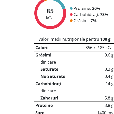
Proteine:
20%
85
Carbohidrați:
73%
kCal
Grăsimi:
7%
Valori medii nutriționale pentru
100 g
Calorii
356 kj / 85 kCal
Grăsimi
0.6 g
din care
Saturate
0.2 g
Ne-Saturate
0.4 g
Carbohidrați
14 g
din care
Zaharuri
5.8 g
Proteine
3.8 g
Sare
1400 mg