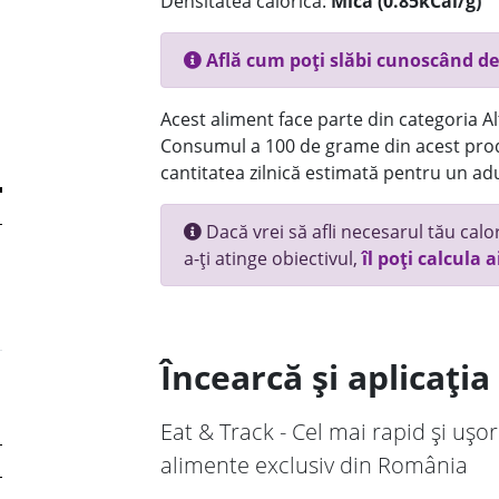
Densitatea calorică:
Mica (0.85kCal/g)
Află cum poți slăbi cunoscând de
Acest aliment face parte din categoria Alt
Consumul a 100 de grame din acest prod
cantitatea zilnică estimată pentru un adu
Dacă vrei să afli necesarul tău calori
a-ți atinge obiectivul,
îl poți calcula a
Încearcă și aplicați
Eat & Track - Cel mai rapid și ușor
alimente exclusiv din România