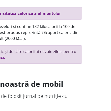
nsitatea calorică a alimentelor
eluri și conține 132 kilocalorii la 100 de
st produs reprezintă 7% aport caloric din
lt (2000 kCal).
c și de câte calorii ai nevoie zilnic pentru
ici.
a noastră de mobil
 de folosit jurnal de nutriție cu