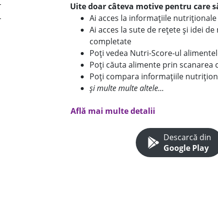
Uite doar câteva motive pentru care să
Ai acces la informațiile nutriționa
Ai acces la sute de rețete și idei d
completate
Poți vedea Nutri-Score-ul alimente
Poți căuta alimente prin scanarea 
Poți compara informațiile nutrițion
și multe multe altele...
Află mai multe detalii
Descarcă din
Google Play