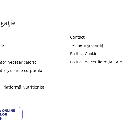
gație
Contact
Termeni și condiții
te
Politica Cookie
Politica de confidențialitate
ator necesar caloric
PROT
ator grăsime corporală
Ai
10%
reducere la
folosind codul
 Platformă Nutriționiști
Profită 