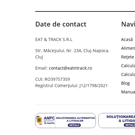
Date de contact
Navi
EAT & TRACK S.R.L
Acasă
Alimen
Str. Măceșului, Nr. 23A, Cluj-Napoca,
Cluj
Rețete
Calcul
Email:
contact@eatntrack.ro
Calcul
CUI: RO39757359
Blog
Registrul Comerțului: J12/1798/2021
Manual