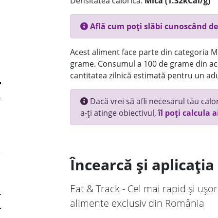
Densitatea calorică:
Mica (1.32kCal/g)
Află cum poți slăbi cunoscând de
Acest aliment face parte din categoria Mez
grame. Consumul a 100 de grame din ace
cantitatea zilnică estimată pentru un adu
Dacă vrei să afli necesarul tău calori
a-ți atinge obiectivul,
îl poți calcula a
Încearcă și aplicați
Eat & Track - Cel mai rapid și ușor
alimente exclusiv din România