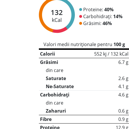
Proteine:
40%
132
Carbohidrați:
14%
kCal
Grăsimi:
46%
Valori medii nutriționale pentru
100 g
Calorii
552 kj / 132 kCal
Grăsimi
6.7 g
din care
Saturate
2.6 g
Ne-Saturate
4.1 g
Carbohidrați
4.6 g
din care
Zaharuri
0.6 g
Fibre
0.9 g
Proteine
12.9 g