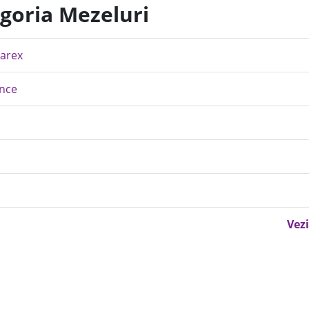
egoria Mezeluri
Marex
ance
Vezi