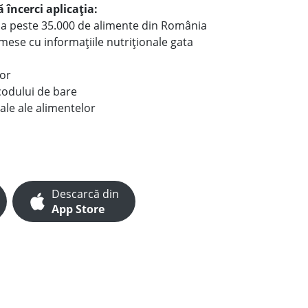
 încerci aplicația:
le a peste 35.000 de alimente din România
e mese cu informațiile nutriționale gata
lor
codului de bare
ale ale alimentelor
Descarcă din
App Store