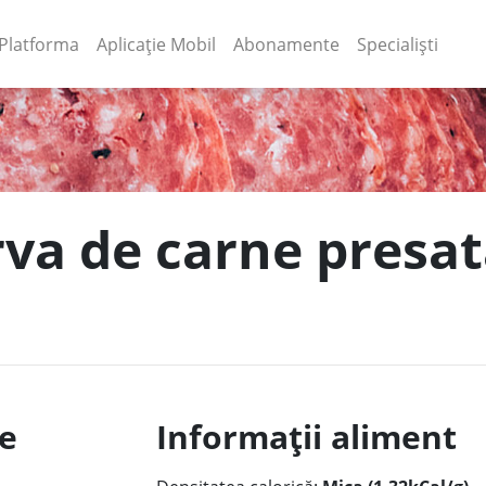
(current)
(current)
Platforma
Aplicație Mobil
Abonamente
Specialiști
rva de carne presa
le
Informații aliment