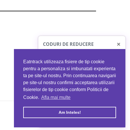
×
CODURI DE REDUCERE
Eatntrack utilizeaza fisiere de tip cookie
O41
MYPROTEIN
pentru a personaliza si imbunatati experienta
ta pe site-ul nostru. Prin continuarea navigarii
 orice comandă
Ai
40%
reducere la orice comandă
pe site-ul nostru confirmi acceptarea utilizarii
EATNTRACK
folosind codul
EATTRACK
fisierelor de tip cookie conform Politicii de
Cookie.
Afla mai multe
acum
Profită acum
Am Inteles!
Copyright © 2026 EAT & TRACK S.R.L