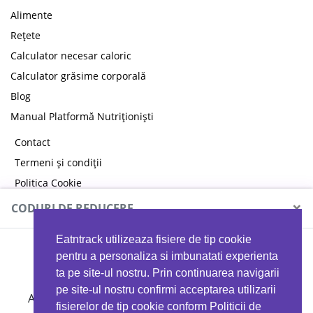
Alimente
Rețete
Calculator necesar caloric
Calculator grăsime corporală
Blog
Manual Platformă Nutriționiști
Contact
Termeni și condiții
Politica Cookie
Politica de confidențialitate
×
CODURI DE REDUCERE
Eatntrack utilizeaza fisiere de tip cookie
MYPROTEIN
pentru a personaliza si imbunatati experienta
ta pe site-ul nostru. Prin continuarea navigarii
pe site-ul nostru confirmi acceptarea utilizarii
Ai
40%
reducere la orice comandă folosind codul
fisierelor de tip cookie conform Politicii de