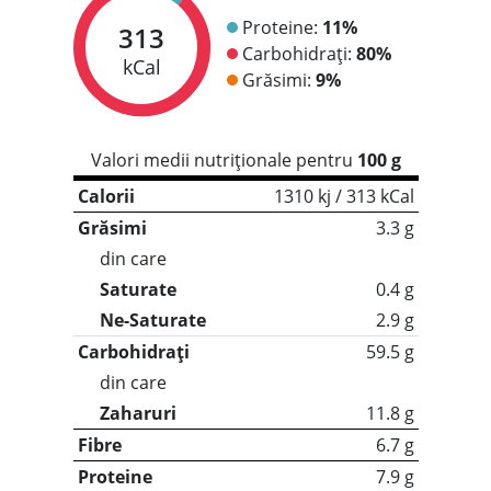
Proteine:
11%
313
Carbohidrați:
80%
kCal
Grăsimi:
9%
Valori medii nutriționale pentru
100 g
Calorii
1310 kj / 313 kCal
Grăsimi
3.3 g
din care
Saturate
0.4 g
Ne-Saturate
2.9 g
Carbohidrați
59.5 g
din care
Zaharuri
11.8 g
Fibre
6.7 g
Proteine
7.9 g