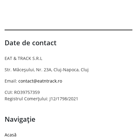
Date de contact
EAT & TRACK S.R.L
Str. Măceșului, Nr. 23A, Cluj-Napoca, Cluj
Email:
contact@eatntrack.ro
CUI: RO39757359
Registrul Comerțului: J12/1798/2021
Navigație
Acasă