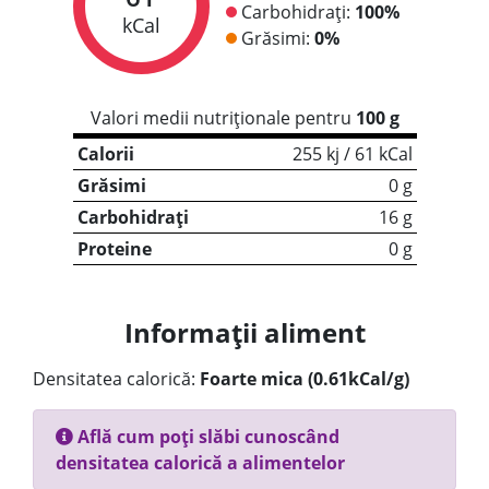
Carbohidrați:
100%
kCal
Grăsimi:
0%
Valori medii nutriționale pentru
100 g
Calorii
255 kj / 61 kCal
Grăsimi
0 g
Carbohidrați
16 g
Proteine
0 g
Informații aliment
Densitatea calorică:
Foarte mica (0.61kCal/g)
Află cum poți slăbi cunoscând
densitatea calorică a alimentelor