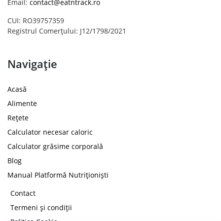
Email:
contact@eatntrack.ro
CUI: RO39757359
Registrul Comerțului: J12/1798/2021
Navigație
Acasă
Alimente
Rețete
Calculator necesar caloric
Calculator grăsime corporală
Blog
Manual Platformă Nutriționiști
Contact
Termeni și condiții