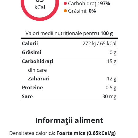
Carbohidrați:
97%
kCal
Grăsimi:
0%
Valori medii nutriționale pentru
100 g
Calorii
272 kj / 65 kCal
Grăsimi
0 g
Carbohidrați
15 g
din care
Zaharuri
12 g
Proteine
0.5 g
Sare
30 mg
Informații aliment
Densitatea calorică:
Foarte mica (0.65kCal/g)