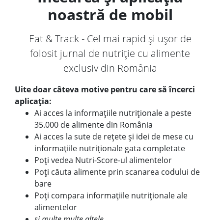
noastră de mobil
Eat & Track - Cel mai rapid și ușor de
folosit jurnal de nutriție cu alimente
exclusiv din România
Uite doar câteva motive pentru care să încerci
aplicația:
Ai acces la informațiile nutriționale a peste
35.000 de alimente din România
Ai acces la sute de rețete și idei de mese cu
informațiile nutriționale gata completate
Poți vedea Nutri-Score-ul alimentelor
Poți căuta alimente prin scanarea codului de
bare
Poți compara informațiile nutriționale ale
alimentelor
și multe multe altele...