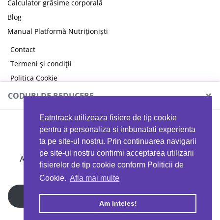
Calculator grăsime corporală
Blog
Manual Platformă Nutriționiști
Contact
Termeni și condiții
Politica Cookie
Politica de confidențialitate
×
CODURI DE REDUCERE
Eatntrack utilizeaza fisiere de tip cookie
MYPROTEIN
pentru a personaliza si imbunatati experienta
ta pe site-ul nostru. Prin continuarea navigarii
pe site-ul nostru confirmi acceptarea utilizarii
Ai
40%
reducere la orice comandă folosind codul
fisierelor de tip cookie conform Politicii de
EATTRACK
Cookie.
Afla mai multe
Profită acum
Am Inteles!
Copyright © 2026 EAT & TRACK S.R.L