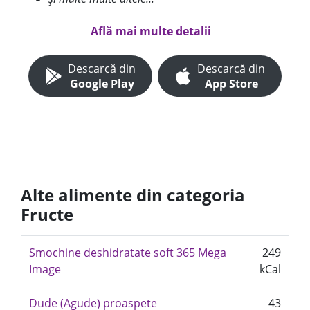
Află mai multe detalii
Descarcă din
Descarcă din
Google Play
App Store
Alte alimente din categoria
Fructe
Smochine deshidratate soft 365 Mega
249
Image
kCal
Dude (Agude) proaspete
43