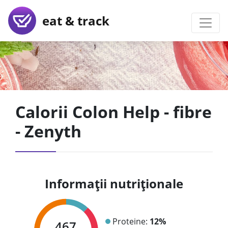
eat & track
Calorii Colon Help - fibre
- Zenyth
Informații nutriționale
Proteine:
12%
467