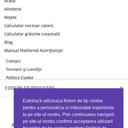
Acasă
Alimente
Rețete
Calculator necesar caloric
Calculator grăsime corporală
Blog
Manual Platformă Nutriționiști
Contact
Termeni și condiții
Politica Cookie
Politica de confidențialitate
×
CODURI DE REDUCERE
Eatntrack utilizeaza fisiere de tip cookie
MYPROTEIN
pentru a personaliza si imbunatati experienta
ta pe site-ul nostru. Prin continuarea navigarii
pe site-ul nostru confirmi acceptarea utilizarii
Ai
40%
reducere la orice comandă folosind codul