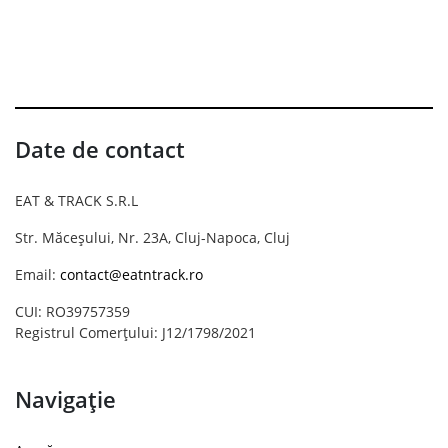
Date de contact
EAT & TRACK S.R.L
Str. Măceșului, Nr. 23A, Cluj-Napoca, Cluj
Email:
contact@eatntrack.ro
CUI: RO39757359
Registrul Comerțului: J12/1798/2021
Navigație