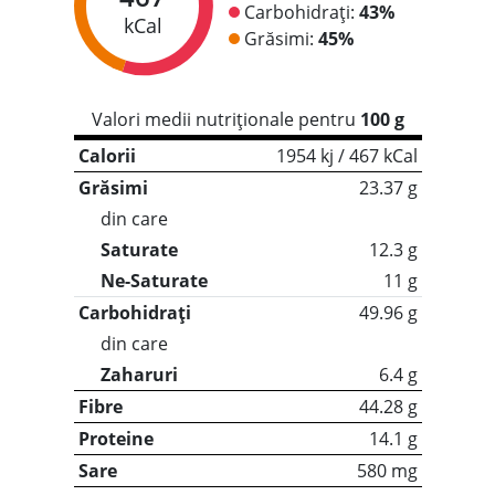
Carbohidrați:
43%
kCal
Grăsimi:
45%
Valori medii nutriționale pentru
100 g
Calorii
1954 kj / 467 kCal
Grăsimi
23.37 g
din care
Saturate
12.3 g
Ne-Saturate
11 g
Carbohidrați
49.96 g
din care
Zaharuri
6.4 g
Fibre
44.28 g
Proteine
14.1 g
Sare
580 mg