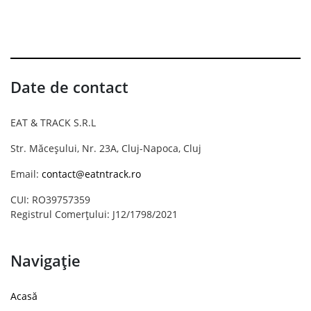
Date de contact
EAT & TRACK S.R.L
Str. Măceșului, Nr. 23A, Cluj-Napoca, Cluj
Email:
contact@eatntrack.ro
CUI: RO39757359
Registrul Comerțului: J12/1798/2021
Navigație
Acasă