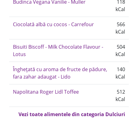
Budinca Vegana Vanilie - Muller
118
kCal
Ciocolată albă cu cocos - Carrefour
566
kCal
Bisuiti Biscoff - Milk Chocolate Flavour -
504
Lotus
kCal
Înghețată cu aroma de fructe de pădure,
140
fara zahar adaugat - Lido
kCal
Napolitana Roger Lidl Toffee
512
kCal
Vezi toate alimentele din categoria Dulciuri