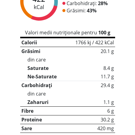
Carbohidrați:
28%
kCal
Grăsimi:
43%
Valori medii nutriționale pentru
100 g
Calorii
1766 kj / 422 kCal
Grăsimi
20.1 g
din care
Saturate
8.4 g
Ne-Saturate
11.7 g
Carbohidrați
29.4 g
din care
Zaharuri
1.1 g
Fibre
6 g
Proteine
30.2 g
Sare
420 mg