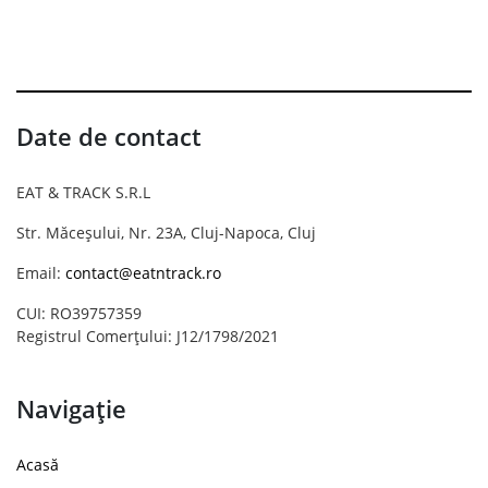
Date de contact
EAT & TRACK S.R.L
Str. Măceșului, Nr. 23A, Cluj-Napoca, Cluj
Email:
contact@eatntrack.ro
CUI: RO39757359
Registrul Comerțului: J12/1798/2021
Navigație
Acasă