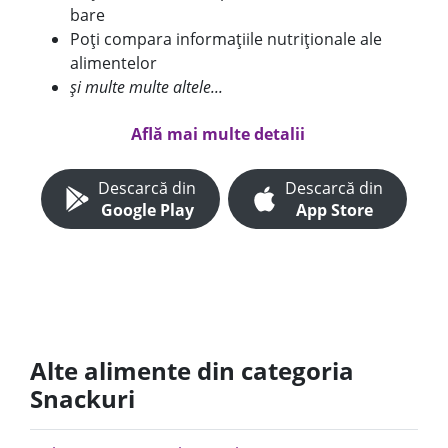
bare
Poți compara informațiile nutriționale ale
alimentelor
și multe multe altele...
Află mai multe detalii
Descarcă din
Descarcă din
Google Play
App Store
Alte alimente din categoria
Snackuri