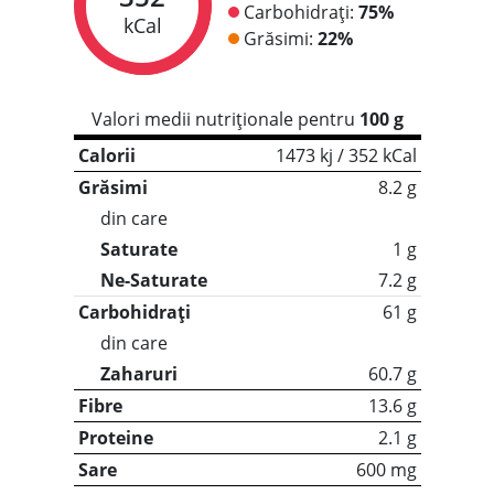
Carbohidrați:
75%
kCal
Grăsimi:
22%
Valori medii nutriționale pentru
100 g
Calorii
1473 kj / 352 kCal
Grăsimi
8.2 g
din care
Saturate
1 g
Ne-Saturate
7.2 g
Carbohidrați
61 g
din care
Zaharuri
60.7 g
Fibre
13.6 g
Proteine
2.1 g
Sare
600 mg