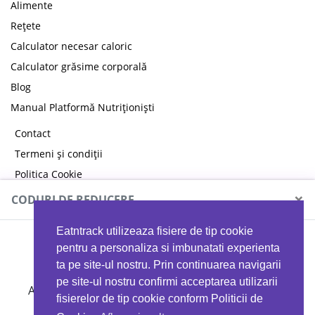
Alimente
Rețete
Calculator necesar caloric
Calculator grăsime corporală
Blog
Manual Platformă Nutriționiști
Contact
Termeni și condiții
Politica Cookie
Politica de confidențialitate
×
CODURI DE REDUCERE
Eatntrack utilizeaza fisiere de tip cookie
MYPROTEIN
pentru a personaliza si imbunatati experienta
ta pe site-ul nostru. Prin continuarea navigarii
pe site-ul nostru confirmi acceptarea utilizarii
Ai
40%
reducere la orice comandă folosind codul
fisierelor de tip cookie conform Politicii de
EATTRACK