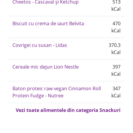
Cheetos - Cascaval și Ketchup
513
kCal
Biscuit cu crema de iaurt Belvita
470
kCal
Covrigei cu susan - Lidas
370.3
kCal
Cereale mic dejun Lion Nestle
397
kCal
Baton proteic raw vegan Cinnamon Roll
347
Protein Fudge - Nutree
kCal
Vezi toate alimentele din categoria Snackuri