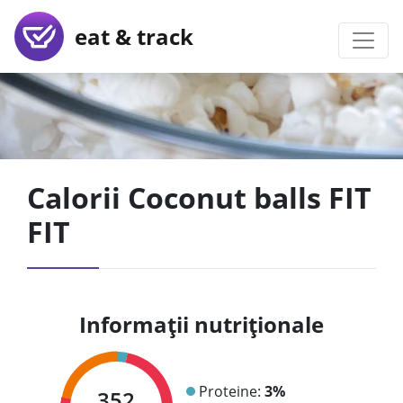
eat & track
Calorii Coconut balls FIT
FIT
Informații nutriționale
Proteine:
3%
352